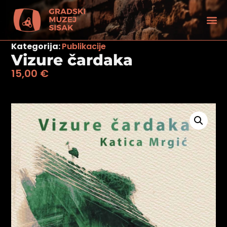
Kategorija:
Publikacije
Vizure čardaka
15,00
€
tećenjem vida