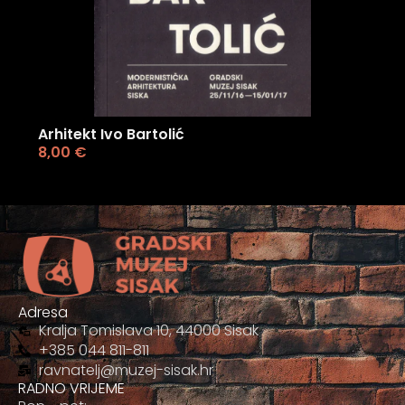
Arhitekt Ivo Bartolić
8,00
€
Adresa
Kralja Tomislava 10, 44000 Sisak
+385 044 811-811
ravnatelj@muzej-sisak.hr
RADNO VRIJEME