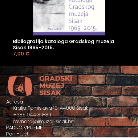
Bibliografija kataloga Gradskog muzeja
Sisak 1965-2015.
7,00
€
Adresa
Kralja Tomislava 10, 44000 Sisak
+385 044 811-811
ravnatelj@muzej-sisak.hr
RADNO VRIJEME
Pon - pet: