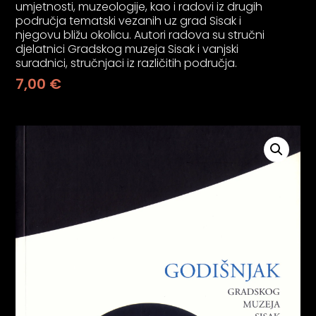
umjetnosti, muzeologije, kao i radovi iz drugih
psiju
područja tematski vezanih uz grad Sisak i
njegovu bližu okolicu. Autori radova su stručni
djelatnici Gradskog muzeja Sisak i vanjski
m
suradnici, stručnjaci iz različitih područja.
7,00
€
psiju