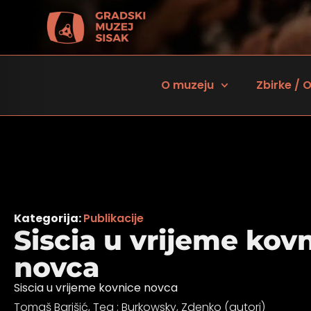
O muzeju
Zbirke / O
Kategorija:
Publikacije
Siscia u vrijeme kov
novca
 za osobe sa oštećenjem vida
Siscia u vrijeme kovnice novca
Tomaš Barišić, Tea ; Burkowsky, Zdenko (autori)