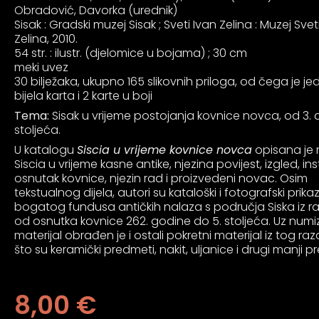
an profil za epilepsiju
Obradović, Davorka (urednik)
Sisak : Gradski muzej Sisak ; Sveti Ivan Zelina : Muzej Svet
Zelina, 2010.
54 str. : ilustr. (djelomice u bojama) ; 30 cm
prijateljski režim
meki uvez
30 bilježaka, ukupno 165 slikovnih priloga, od čega je j
bijela karta i 2 karte u boji
 za slijepe
Tema:
Sisak u vrijeme postojanja kovnice novca, od 3. 
stoljeća.
U katalogu
Siscia u vrijeme kovnice novca
opisana je 
an režim za epilepsiju
Siscia u vrijeme kasne antike, njezina povijest, izgled, inst
osnutak kovnice, njezin rad i proizvedeni novac. Osim
tekstualnog dijela, autori su kataloški i fotografski prikaz
bogatog fundusa antičkih nalaza s područja Siska iz r
od osnutka kovnice 262. godine do 5. stoljeća. Uz numi
materijal obrađen je i ostali pokretni materijal iz tog ra
što su keramički predmeti, nakit, uljanice i drugi manji p
8,00
€