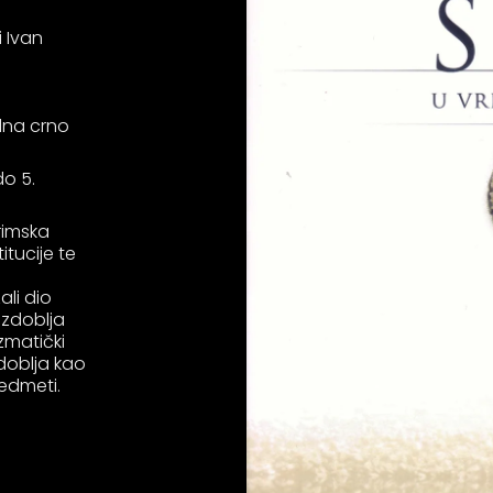
i Ivan
edna crno
do 5.
rimska
itucije te
ali dio
azdoblja
zmatički
zdoblja kao
redmeti.