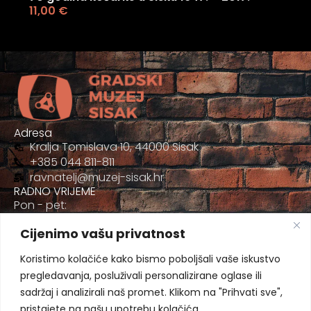
11,00
€
Adresa
Kralja Tomislava 10, 44000 Sisak
+385 044 811-811
ravnatelj@muzej-sisak.hr
RADNO VRIJEME
Pon - pet:
09:00 - 17:00
Cijenimo vašu privatnost
Sub
09:00-12:00
Koristimo kolačiće kako bismo poboljšali vaše iskustvo
pregledavanja, posluživali personalizirane oglase ili
sadržaj i analizirali naš promet. Klikom na "Prihvati sve",
pristajete na našu upotrebu kolačića.