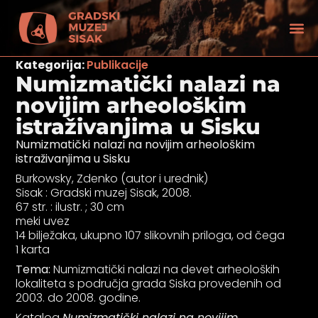
Kategorija:
Publikacije
Numizmatički nalazi na
novijim arheološkim
istraživanjima u Sisku
Numizmatički nalazi na novijim arheološkim
istraživanjima u Sisku
Burkowsky, Zdenko (autor i urednik)
Sisak : Gradski muzej Sisak, 2008.
67 str. : ilustr. ; 30 cm
meki uvez
14 bilježaka, ukupno 107 slikovnih priloga, od čega
1 karta
Tema:
Numizmatički nalazi na devet arheoloških
tećenjem vida
lokaliteta s područja grada Siska provedenih od
2003. do 2008. godine.
Katalog
Numizmatički nalazi na novijim