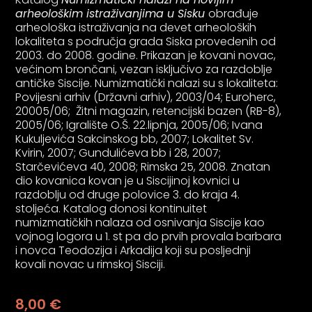
psiju
arheološkim istraživanjima u Sisku
obrađuje
arheološka istraživanja na devet arheoloških
lokaliteta s područja grada Siska provedenih od
2003. do 2008. godine. Prikazan je kovani novac,
m
većinom brončani, vezan isključivo za razdoblje
antičke Siscije. Numizmatički nalazi su s lokaliteta:
Povijesni arhiv (Državni arhiv), 2003/04; Euroherc,
20005/06; Žitni magazin, retencijski bazen (RB-8),
2005/06; Igralište O.Š. 22.lipnja, 2005/06; Ivana
Kukuljevića Sakcinskog bb, 2007; Lokalitet Sv.
Kvirin, 2007; Gundulićeva bb i 28, 2007;
psiju
Starčevićeva 40, 2008; Rimska 25, 2008. Znatan
dio kovanica kovan je u Siscijinoj kovnici u
razdoblju od druge polovice 3. do kraja 4.
stoljeća. Katalog donosi kontinuitet
numizmatičkih nalaza od osnivanja Siscije kao
vojnog logora u 1. st pa do prvih provala barbara
i novca Teodozija i Arkadija koji su posljednji
kovali novac u rimskoj Sisciji.
8,00
€