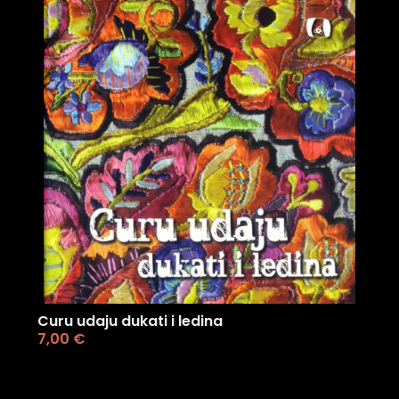
Curu udaju dukati i ledina
7,00
€