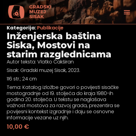
Kategorija:
Publikacije
Inženjerska baština
Siska, Mostovi na
starim razglednicama
Autor teksta: Vlatko Čakširan
Sisak: Gradski muzej Sisak, 2023.
116 str.; 24 cm
Tema: Katalog izložbe govori o povijesti sisačke
mostogradnje od 19. stoljeća do kraja 1980-ih
godina 20. stoljeća. U tekstu se naglašava
važnost mostova za razvoj grada, prezentira se
povijesni kontekst izgradnje i daju se osnovne
informacije vezane uz njih.
tećenjem vida
10,00
€