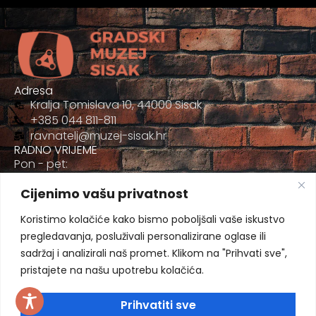
Adresa
Kralja Tomislava 10, 44000 Sisak
+385 044 811-811
ravnatelj@muzej-sisak.hr
RADNO VRIJEME
Pon - pet:
09:00 - 17:00
Cijenimo vašu privatnost
Sub
09:00-12:00
Koristimo kolačiće kako bismo poboljšali vaše iskustvo
pregledavanja, posluživali personalizirane oglase ili
sadržaj i analizirali naš promet. Klikom na "Prihvati sve",
pristajete na našu upotrebu kolačića.
Prihvatiti sve