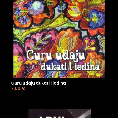
Curu udaju dukati i ledina
7,00
€