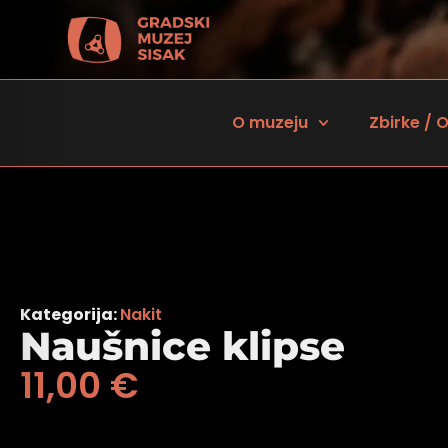
O muzeju
Zbirke / O
Kategorija:
Nakit
Naušnice klipse
11,00
€
 za osobe sa oštećenjem vida