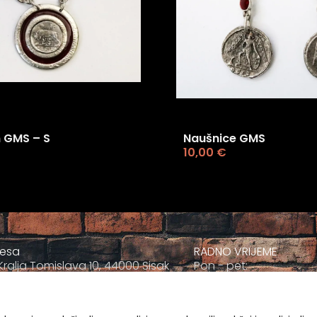
 GMS – S
Naušnice GMS
10,00
€
resa
RADNO VRIJEME
Kralja Tomislava 10, 44000 Sisak
Pon - pet:
+385 044 811-811
09:00 - 17:00
ravnatelj@muzej-sisak.hr
Sub
09:00-12:00