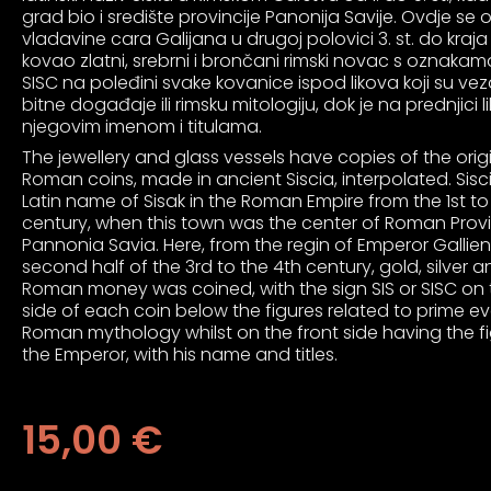
an profil za epilepsiju
grad bio i središte provincije Panonija Savije. Ovdje se 
vladavine cara Galijana u drugoj polovici 3. st. do kraja 4
kovao zlatni, srebrni i brončani rimski novac s oznakama 
prijateljski režim
SISC na poleđini svake kovanice ispod likova koji su vez
bitne događaje ili rimsku mitologiju, dok je na prednjici li
njegovim imenom i titulama.
The jewellery and glass vessels have copies of the orig
 za slijepe
Roman coins, made in ancient Siscia, interpolated. Sisci
Latin name of Sisak in the Roman Empire from the 1st to
century, when this town was the center of Roman Prov
an režim za epilepsiju
Pannonia Savia. Here, from the regin of Emperor Gallien
second half of the 3rd to the 4th century, gold, silver 
Roman money was coined, with the sign SIS or SISC on
side of each coin below the figures related to prime ev
Roman mythology whilst on the front side having the fi
the Emperor, with his name and titles.
15,00
€