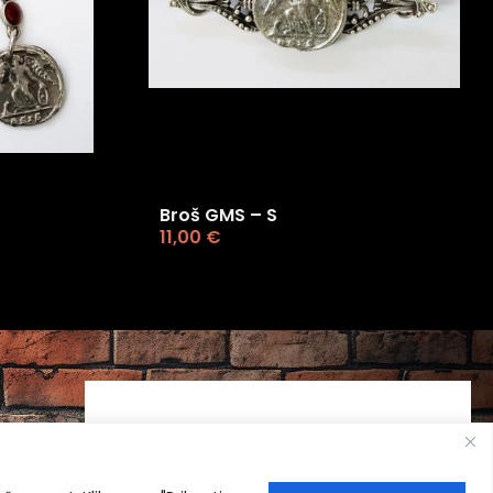
Broš GMS – S
11,00
€