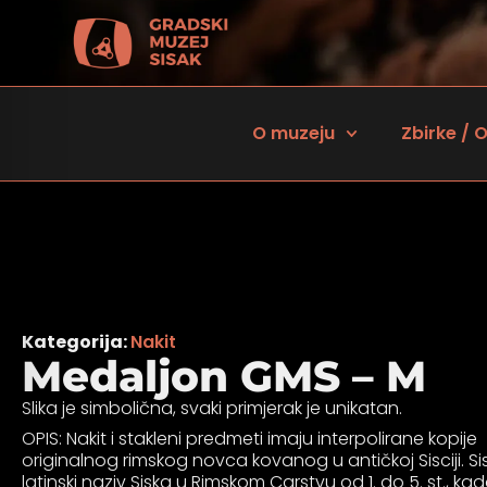
O muzeju
Zbirke / O
Kategorija:
Nakit
Medaljon GMS – M
Slika je simbolična, svaki primjerak je unikatan.
 za osobe sa oštećenjem vida
OPIS: Nakit i stakleni predmeti imaju interpolirane kopije
originalnog rimskog novca kovanog u antičkoj Sisciji. Sis
latinski naziv Siska u Rimskom Carstvu od 1. do 5. st., kad