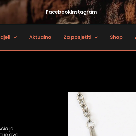
Facebook
Instagram
djeli
Aktualno
Za posjetiti
Shop
cia je
a je ovaj