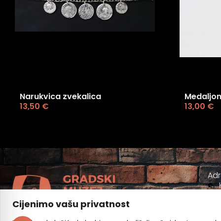
Narukvica zvekalica
Medaljon
13,50
€
13,00
€
Ad
Cijenimo vašu privatnost