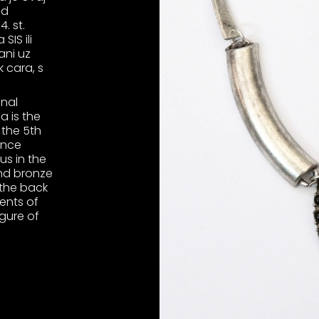
od
. st.
SIS ili
ani uz
k cara, s
inal
a is the
 the 5th
ince
us in the
and bronze
 the back
ents of
gure of