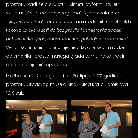
psiju
prostoru. Radi se o skulpturi „Simetrija“, formi „Cvijet“ i
skulpturi „Cvijet od obojenog lima“. Nije prezala pred
„
eksperimentima
“ i pred utjecajima modernih umjetničkih
m
tokova, „
a sve u želji da bez pravila i usmjerenja podari
publici nešto lijepo, dobro, radosno, poticajno i plemenito
“.
Vera Fischer iznimna je umjetnica koja je svojim radom
oplemenila i prostor našega grada te mu na taj način
dala na umjetničkoj važnosti.
psiju
Izložba se može pogledati do 26. lipnja 2017. godine u
prostoru Gradskog muzeja Sisak, Ulica kralja Tomislava
10, Sisak.