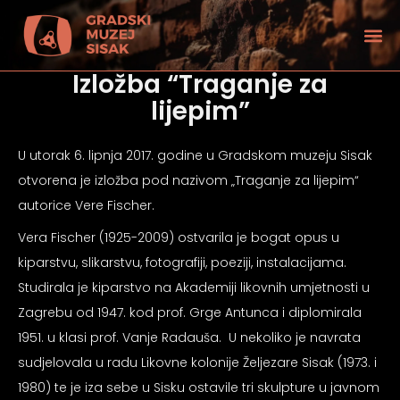
Izložba “Traganje za
lijepim”
U utorak 6. lipnja 2017. godine u Gradskom muzeju Sisak
otvorena je izložba pod nazivom „Traganje za lijepim“
autorice Vere Fischer.
Vera Fischer (1925-2009) ostvarila je bogat opus u
kiparstvu, slikarstvu, fotografiji, poeziji, instalacijama.
Studirala je kiparstvo na Akademiji likovnih umjetnosti u
Zagrebu od 1947. kod prof. Grge Antunca i diplomirala
1951. u klasi prof. Vanje Radauša. U nekoliko je navrata
tećenjem vida
sudjelovala u radu Likovne kolonije Željezare Sisak (1973. i
1980) te je iza sebe u Sisku ostavile tri skulpture u javnom