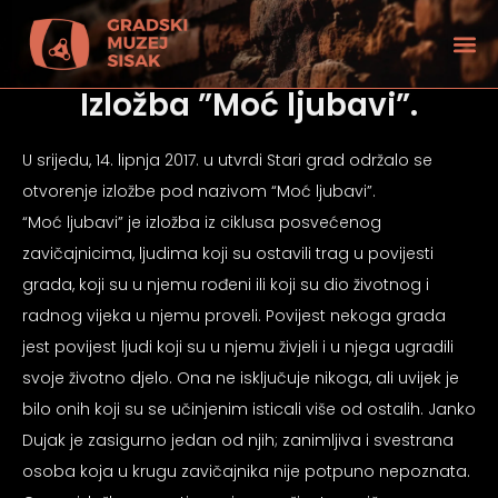
Izložba ”Moć ljubavi”.
U srijedu, 14. lipnja 2017. u utvrdi Stari grad održalo se
otvorenje izložbe pod nazivom “Moć ljubavi”.
“Moć ljubavi” je izložba iz ciklusa posvećenog
zavičajnicima, ljudima koji su ostavili trag u povijesti
grada, koji su u njemu rođeni ili koji su dio životnog i
radnog vijeka u njemu proveli. Povijest nekoga grada
jest povijest ljudi koji su u njemu živjeli i u njega ugradili
svoje životno djelo. Ona ne isključuje nikoga, ali uvijek je
bilo onih koji su se učinjenim isticali više od ostalih. Janko
tećenjem vida
Dujak je zasigurno jedan od njih; zanimljiva i svestrana
osoba koja u krugu zavičajnika nije potpuno nepoznata.