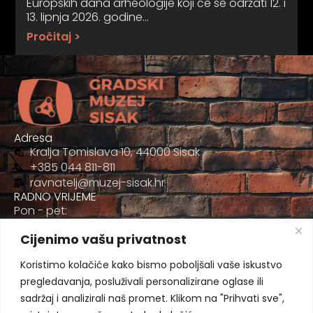
Europskih dana arheologije koji će se održati 12. i
13. lipnja 2026. godine…
Pročitaj >
Adresa
Kralja Tomislava 10, 44000 Sisak
+385 044 811-811
ravnatelj@muzej-sisak.hr
RADNO VRIJEME
Pon - pet:
09:00 - 17:00
Cijenimo vašu privatnost
Sub
09:00-12:00
Koristimo kolačiće kako bismo poboljšali vaše iskustvo
pregledavanja, posluživali personalizirane oglase ili
sadržaj i analizirali naš promet. Klikom na "Prihvati sve",