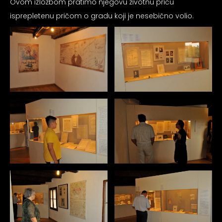
Ovom izložbom pratimo njegovu životnu priču
psiju
isprepletenu pričom o gradu koji je nesebično volio.
m
psiju