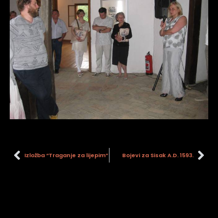
Izložba “Traganje za lijepim”
Bojevi za Sisak A.D. 1593.