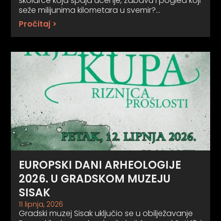
školarce koja spaja učenje, zabavu i pogled koji
seže milijunima kilometara u svemir?…
Pročitaj >
EUROPSKI DANI ARHEOLOGIJE
2026. U GRADSKOM MUZEJU
SISAK
11 lipnja, 2026
Gradski muzej Sisak uključio se u obilježavanje