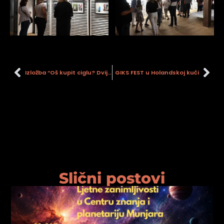
Izložba “Oš kupit ciglu? Dvije tisuće godina proizvodnje cigle u Sisku”
GIKS FEST u Holandskoj kući
Slični postovi