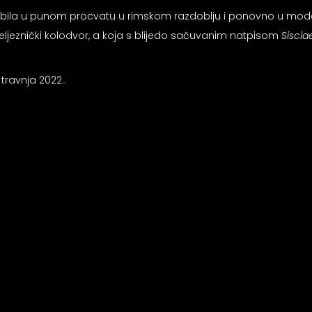
je bila u punom procvatu u rimskom razdoblju i ponovno u modern
Željeznički kolodvor, a koja s blijedo sačuvanim natpisom
Siscia
ravnja 2022..