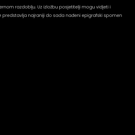
om razdoblju. Uz izložbu posjetitelji mogu vidjeti i
e
predstavlja najraniji do sada nađeni epigrafski spomen