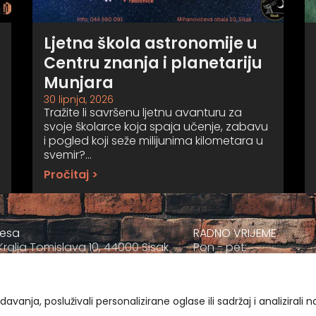
Ljetna škola astronomije u
Centru znanja i planetariju
Munjara
30 lipnja, 2026
Tražite li savršenu ljetnu avanturu za
svoje školarce koja spaja učenje, zabavu
i pogled koji seže milijunima kilometara u
svemir?…
Pročitaj >
resa
RADNO VRIJEME
Kralja Tomislava 10, 44000 Sisak
Pon - pet:
+385 044 811-811
09:00 - 17:00
ravnatelj@muzej-sisak.hr
Sub
09:00-12:00
vanja, posluživali personalizirane oglase ili sadržaj i analizirali 