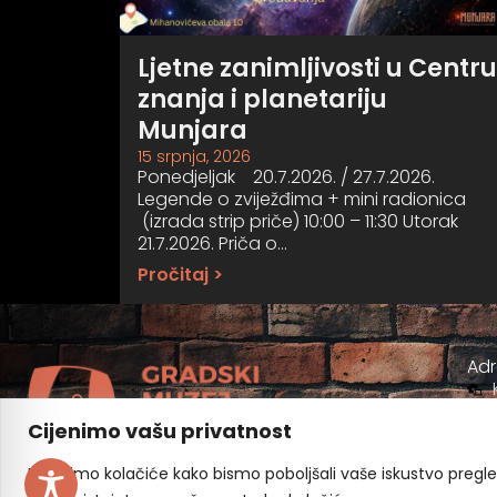
Ljetne zanimljivosti u Centru
znanja i planetariju
Munjara
15 srpnja, 2026
Ponedjeljak 20.7.2026. / 27.7.2026.
Legende o zviježđima + mini radionica
(izrada strip priče) 10:00 – 11:30 Utorak
21.7.2026. Priča o…
Pročitaj >
Ad
Cijenimo vašu privatnost
Koristimo kolačiće kako bismo poboljšali vaše iskustvo pregleda