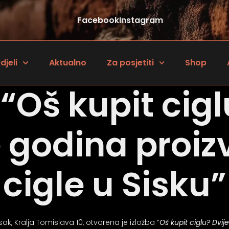
Facebook
Instagram
djeli
Aktualno
Za posjetiti
Shop
 “Oš kupit cigl
e godina proiz
cigle u Sisku”
, Kralja Tomislava 10, otvorena je izložba “
Oš kupit ciglu? Dvij