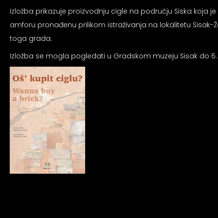
an profil za epilepsiju
Izložba prikazuje proizvodnju cigle na području Siska koja 
amforu pronađenu prilikom istraživanja na lokalitetu Sisak-
prijateljski režim
toga grada.
Izložba se mogla pogledati u Gradskom muzeju Sisak do 6. t
 za slijepe
an režim za epilepsiju