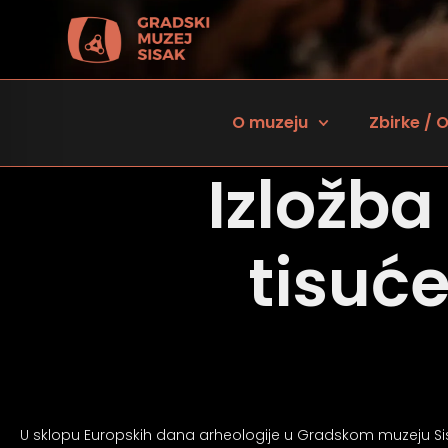
O muzeju
Zbirke / O
Izložba
tisuć
 za osobe sa oštećenjem vida
U sklopu Europskih dana arheologije u Gradskom muzeju Sisak