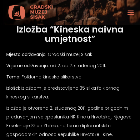
Izložba “Kineska naivna
umjetnost”
Mjesto održavanja:
Gradski muzej Sisak
Vrijeme održavanja:
od 2. do 7. studenog 2011.
Tema:
Folklorno kinesko slikarstvo.
Izlošci:
Izložbom je predstavljeno 35 slika folklornog
kineskog slikarstva.
Izložba je otvorena 2. studenog 2011. godine prigodnim
predavanjem veleposlanika NR Kine u Hrvatskoj, Njegove
tećenjem vida
Ekselencije Shen Zhifeia, na temu diplomatskih i
gospodarskih odnosa Republike Hrvatske i Kine.