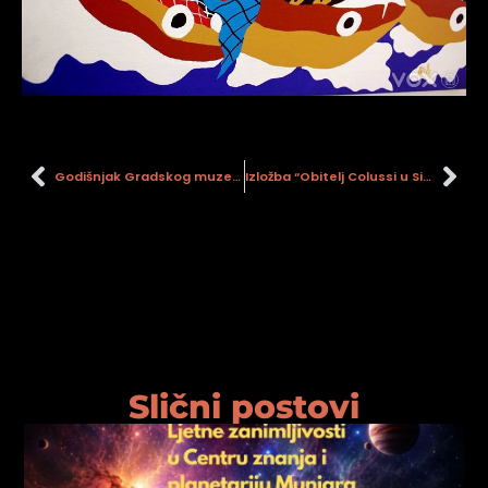
Godišnjak Gradskog muzeja Sisak, br. 10
Izložba “Obitelj Colussi u Sisku”
Slični postovi