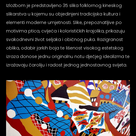
psiju
Izložbom je predstavljeno 35 slika folklornog kineskog
slikarstva u kojemu su objedinjeni tradicijska kultura i
elementi moderne umjetnosti. Slike, prepoznatljive po
m
motivima ptica, cvijeća i kolorističkih krajolika, prikazuju
svakodnevni život seljaka i običnog puka. Razigranost
oblika, odabir jarkih boja te lišenost visokog estetskog
izraza donose jednu originalnu notu dječjeg idealizma te
izražavaju čaroliju i radost jednog jednostavnog svijeta.
psiju