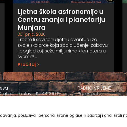
Ljetna škola astronomije u
Centru znanja i planetariju
Munjara
30 lipnja, 2026
Tražite li savršenu ljetnu avanturu za
svoje školarce koja spaja učenje, zabavu
i pogled koji seže milijunima kilometara u
svemir?…
Pročitaj >
resa
RADNO VRIJEME
Kralja Tomislava 10, 44000 Sisak
Pon - pet:
+385 044 811-811
09:00 - 17:00
ravnatelj@muzej-sisak.hr
Sub
09:00-12:00
vanja, posluživali personalizirane oglase ili sadržaj i analizirali 