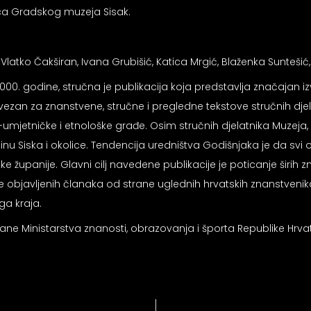
ca Gradskog muzeja Sisak.
latko Čakširan, Ivana Grubišić, Katica Mrgić, Blaženka Suntešić,
2000. godine, stručna je publikacija koja predstavlja značajan iz
 vezan za znanstvene, stručne i pregledne tekstove stručnih dje
o-umjetničke i etnološke građe. Osim stručnih djelatnika Muzeja,
inu Siska i okolice. Tendencija uredništva Godišnjaka je da svi
e županije. Glavni cilj navedene publikacije je poticanje širi
zije objavljenih članaka od strane uglednih hrvatskih znanstve
ga kraja.
rane Ministarstva znanosti, obrazovanja i športa Republike Hrva