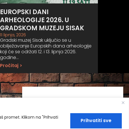
EUROPSKI DANI
ARHEOLOGIJE 2026. U
GRADSKOM MUZEJU SISAK
11 lipnja, 2026
Gradski muzej Sisak uključio se u
obilježavanje Europskih dana arheologije
koji će se održati 12. i 13. lipnja 2026.
godine…
Pročitaj >
naš promet. Klikom na "Prihvati
Prihvatiti sve