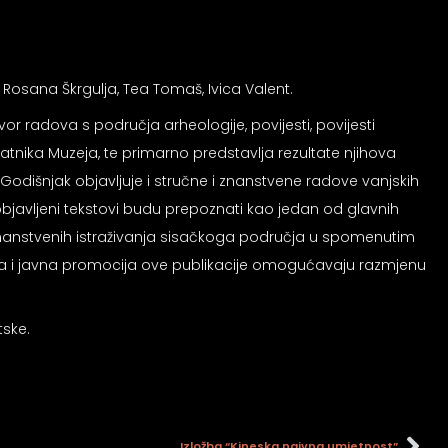
 Rosana Škrgulja, Tea Tomaš, Ivica Valent.
vor radova s područja arheologije, povijesti, povijesti
latnika Muzeja, te primarno predstavlja rezultate njihova
 Godišnjak objavljuje i stručne i znanstvene radove vanjskih
 objavljeni tekstovi budu prepoznati kao jedan od glavnih
h znanstvenih istraživanja sisačkoga područja u spomenutim
nika i javna promocija ove publikacije omogućavaju razmjenu
tske.
Izložba “Kineska naivna umjetnost”