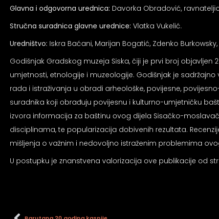
an profil za epilepsiju
Glavna i odgovorna urednica:
Davorka Obradović, ravnatelji
Stručna suradnica glavne urednice:
Vlatka Vukelić.
prijateljski režim
Uredništvo:
Iskra Baćani, Marijan Bogatić, Zdenko Burkowsky, V
Godišnjak Gradskog muzeja Siska, čiji je prvi broj objavljen 
 za slijepe
umjetnosti, etnologije i muzeologije. Godišnjak je sadržajno
rada i istraživanja u obradi arheološke, povijesne, povijesn
suradnika koji obrađuju povijesnu i kulturno-umjetničku bašt
an režim za epilepsiju
izvora informacija za baštinu ovog dijela Sisačko-moslavačk
disciplinama, te popularizacija dobivenih rezultata. Recen
mišljenja o važnim i nedovoljno istraženim problemima ovo
U postupku je znanstvena valorizacija ove publikacije od st
Barutana 20 godina kasnije