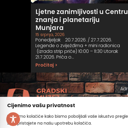
Ljetne zanimljivosti u Centru
znanja i planetariju
Munjara
15 srpnja, 2026
Ponedjeljak 20.7.2026. / 27.7.2026.
Legende o zviježđima + mini radionica
(izrada strip priče) 10:00 – 11:30 Utorak
21.7.2026. Priča o…
Pročitaj >
Ad
Cijenimo vašu privatnost
Koristimo kolačiće kako bismo poboljšali vaše iskustvo pregleda
sve", pristajete na našu upotrebu kolačića.