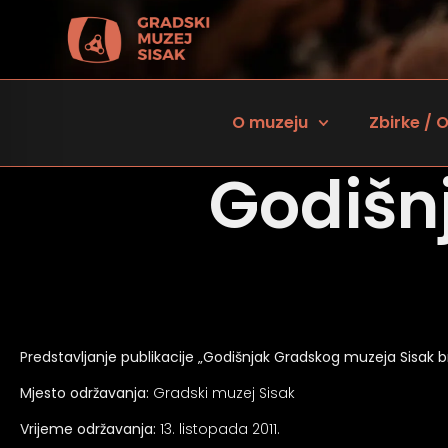
O muzeju
Zbirke / O
Godišn
Predstavljanje publikacije „Godišnjak Gradskog muzeja Sisak br
 za osobe sa oštećenjem vida
Mjesto održavanja:
Gradski muzej Sisak
Vrijeme održavanja:
13. listopada 2011.