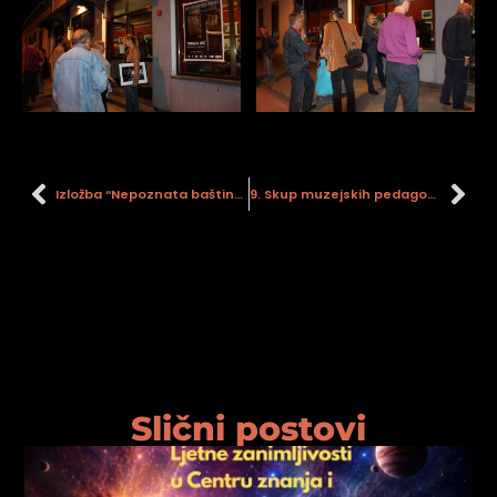
Izložba “Nepoznata baština – Predmeti iz Zbirke ambalaže Gradskog muzeja Sisak”
9. Skup muzejskih pedagoga
Slični postovi