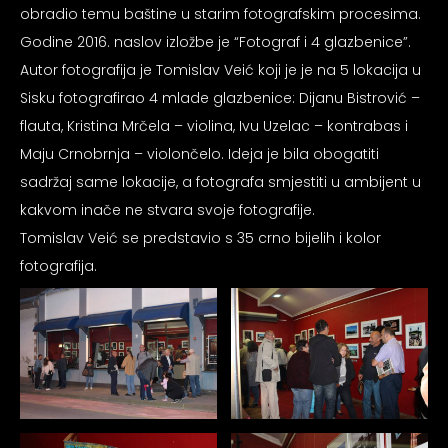
psiju
obradio temu baštine u starim fotografskim procesima.
Godine 2016. naslov izložbe je “Fotograf i 4 glazbenice”.
Autor fotografija je Tomislav Veić koji je je na 5 lokacija u
m
Sisku fotografirao 4 mlade glazbenice: Dijanu Bistrović –
flauta, Kristina Mrčela – violina, Ivu Uzelac – kontrabas i
Maju Crnobrnja – violončelo. Ideja je bila obogatiti
sadržaj same lokacije, a fotografa smjestiti u ambijent u
kakvom inače ne stvara svoje fotografije.
psiju
Tomislav Veić se predstavio s 35 crno bijelih i kolor
fotografija.