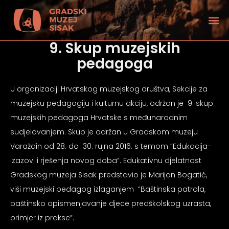
9. Skup muzejskih
pedagoga
U organizaciji Hrvatskog muzejskog društva, Sekcije za
muzejsku pedagogiju i kulturnu akciju, održan je 9. skup
muzejskih pedagoga Hrvatske s međunarodnim
sudjelovanjem. Skup je održan u Gradskom muzeju
Varaždin od 28. do 30. rujna 2016. s temom ”Edukacija-
izazovi i rješenja novog doba”. Edukativnu djelatnost
Gradskog muzeja Sisak predstavio je Marijan Bogatić,
viši muzejski pedagog izlaganjem ”Baštinska patrola,
tećenjem vida
baštinsko opismenjavanje djece predškolskog uzrasta,
primjer iz prakse”.