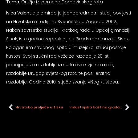
Tema
: Oružje iz vremena Domovinskog rata
psiju
Ivica Valent
diplomirao je jednopredmetni studij povijesti
na Hrvatskim studijima Sveučilišta u Zagrebu 2002.
m
Nakon završetka studija i kratkog rada u Općoj gimnaziji
Sisak, iste godine zaposlen je u Gradskom muzeju Sisak.
Polaganjem stručnog ispita u muzejskoj struci postaje
kustos. Svoj stručni rad veže za razdoblje 20. st.
ponajprije za razdoblje između dva svjetska rata,
psiju
razdoblje Drugog svjetskog rata te poslijeratno
razdoblje. Godine 2010. stječe zvanje višeg kustosa.
Hrvatsko proljeće u Sisku
Industrijska baština grada Siska : karta