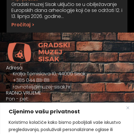
Gradski muzej Sisak uključio se u obilježavanje
Europskih dana arheologije koji će se održati 12. i
13. lipnja 2026. godine…
Pročitaj >
Adresa
Kralja Tomislava 10, 44000 Sisak
+385 044 811-811
ravnatelj@muzej-sisak.hr
RADNO VRIJEME
Pon - pet:
09:00 - 17:00
Cijenimo vašu privatnost
Sub
09:00-12:00
Koristimo kolačiće kako bismo poboljšali vaše iskustvo
pregledavanja, posluživali personalizirane oglase ili