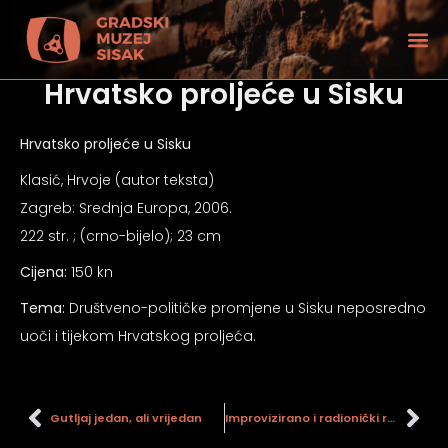
Hrvatsko proljeće u Sisku
Hrvatsko proljeće u Sisku
Klasić, Hrvoje (autor teksta)
Zagreb: Srednja Europa, 2006.
222 str. ; (crno-bijelo); 23 cm
Cijena:
150 kn
Tema:
Društveno-političke promjene u Sisku neposredno
uoči i tijekom Hrvatskog proljeća.
tećenjem vida
Gutljaj jedan, ali vrijedan
Improvizirano i radionički rađeno oružje iz vremena Domovinskog rata : zbirke Gradskog muzeja Sisak