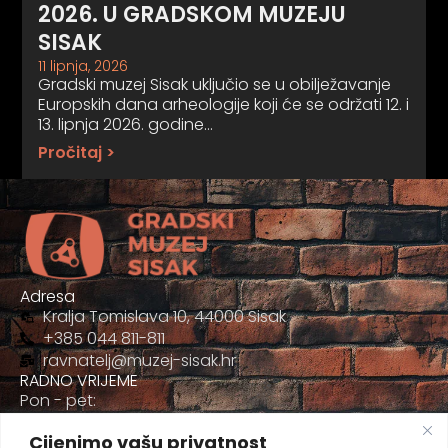
2026. U GRADSKOM MUZEJU
SISAK
11 lipnja, 2026
Gradski muzej Sisak uključio se u obilježavanje
Europskih dana arheologije koji će se održati 12. i
13. lipnja 2026. godine…
Pročitaj >
Adresa
Kralja Tomislava 10, 44000 Sisak
+385 044 811-811
ravnatelj@muzej-sisak.hr
RADNO VRIJEME
Pon - pet:
09:00 - 17:00
Cijenimo vašu privatnost
Sub