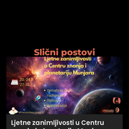
psiju
m
Slični postovi
psiju
Ljetne zanimljivosti u Centru