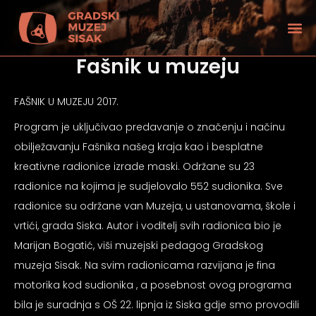
Fašnik u muzeju
FAŠNIK U MUZEJU 2017.
Program je uključivao predavanje o značenju i načinu
obilježavanju Fašnika našeg kraja kao i besplatne
kreativne radionice izrade maski. Održane su 23
radionice na kojima je sudjelovalo 552 sudionika. Sve
radionice su održane van Muzeja, u ustanovama, škole i
vrtići, grada Siska. Autor i voditelj svih radionica bio je
Marijan Bogatić, viši muzejski pedagog Gradskog
muzeja Sisak. Na svim radionicama razvijana je fina
tećenjem vida
motorika kod sudionika , a posebnost ovog programa
bila je suradnja s OŠ 22. lipnja iz Siska gdje smo provodili