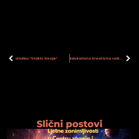
Izložba ”Staklo Siscije”
Edukativno kreativna radionica izrade maski tehnikom kaširanja
Slični postovi