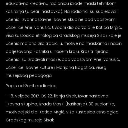
edukativno kreativnu radionicu izrade maski tehnikom
psiju
kaširanja (u četiri nastavka). Na radionici su sudjelovali
učenici izvannastavne likovne skupine pod vodstvom
m
učiteljice Ane Ivanušić. Uvodni dio održala je Katica Mrgić,
viša kustosica etnologica Gradskog muzeja Sisak koje je
učenicima približila tradiciju, motive na maskama i način
obilježavanja Fašnika u našem kraju. Kroz tri tjedna
učenici su izrađivali maske, pod vodstvom Ane Ivanušić,
psiju
učiteljice likovne kulture i Marijana Bogatića, višeg
muzejskog pedagoga.
Popis održanih radionica:
– 8. veljače 2017, OŠ 22. lipnja Sisak, Izvannastavna
likovna skupina, Izrada Maski (kaširanje), 30 sudionika,
motivacijski dio: Katica Mrgić, viša kustosica etnologica
Gradskog muzeja Sisak