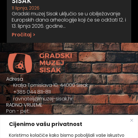
SISAK
11 lipnja, 2026
Gradski muzej Sisak uključio se u obilježavanje
Europskih dana arheologije koji će se održati 12. i
13. lipnja 2026. godine…
Pročitaj >
Adresa
Kralja Tomislava 10, 44000 Sisak
+385 044 811-811
ravnatelj@muzej-sisak.hr
RADNO VRIJEME
Pon - pet:
09:00 - 17:00
Cijenimo vašu privatnost
Sub
09:00-12:00
Koristimo kolačiće kako bismo poboljšali vaše iskustvo