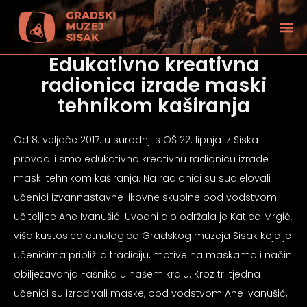
Edukativno kreativna
radionica izrade maski
tehnikom kaširanja
Od 8. veljače 2017. u suradnji s OŠ 22. lipnja iz Siska
provodili smo edukativno kreativnu radionicu izrade
maski tehnikom kaširanja. Na radionici su sudjelovali
učenici izvannastavne likovne skupine pod vodstvom
učiteljice Ane Ivanušić. Uvodni dio održala je Katica Mrgić,
viša kustosica etnologica Gradskog muzeja Sisak koje je
učenicima približila tradiciju, motive na maskama i način
tećenjem vida
obilježavanja Fašnika u našem kraju. Kroz tri tjedna
učenici su izrađivali maske, pod vodstvom Ane Ivanušić,