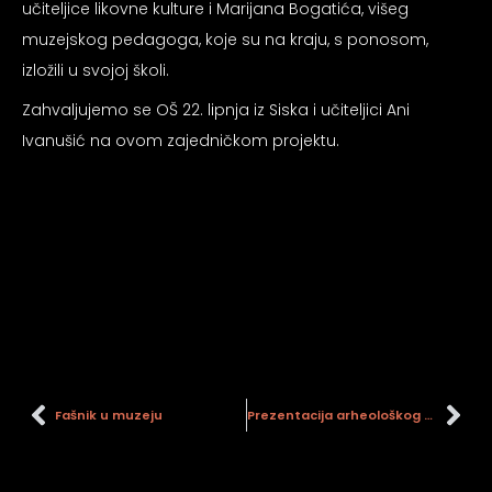
učiteljice likovne kulture i Marijana Bogatića, višeg
psiju
muzejskog pedagoga, koje su na kraju, s ponosom,
izložili u svojoj školi.
m
Zahvaljujemo se OŠ 22. lipnja iz Siska i učiteljici Ani
Ivanušić na ovom zajedničkom projektu.
psiju
Fašnik u muzeju
Prezentacija arheološkog nalaza s najstarijim epigrafskim spomenom Siscije