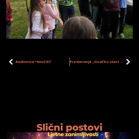
Radionica ”Novčići”
Predavanje „Sisačko vlastelinstvo Zagrebačkog kaptola u srednjem vijeku: priča o održivom razvoju“
Slični postovi