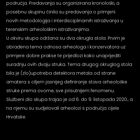
područja. Predavanja su organizirana kronološki, a
psiju
posebnu skupinu činila su predavanja o primjeni
novih metodologija i interdisciplinarnih istraživanja u
m
terenskim arheološkim istraživanjima.
U okviru skupa održana su dva okrugla stola. Prvim je
obrađena tema odnosa arheologa i konzervatora uz
primjere dobre prakse te prijedlozi kako unaprijediti
suradnju ovih dvaju struka. Tema drugog okruglog stola
psiju
bila je (zlo)upotreba detektora metala od strane
amatera s ciljem jasnijeg definiranje stava arheološke
struke prema ovome, sve prisutnijem fenomenu.
Službeni dio skupa trajao je od 6. do 9. listopada 2020., a
na njemu su sudjelovali arheolozi s područja cijele
Hrvatske.