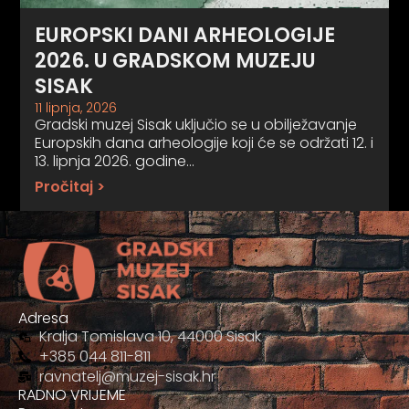
EUROPSKI DANI ARHEOLOGIJE
2026. U GRADSKOM MUZEJU
SISAK
11 lipnja, 2026
Gradski muzej Sisak uključio se u obilježavanje
Europskih dana arheologije koji će se održati 12. i
13. lipnja 2026. godine…
Pročitaj >
Adresa
Kralja Tomislava 10, 44000 Sisak
+385 044 811-811
ravnatelj@muzej-sisak.hr
RADNO VRIJEME