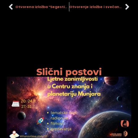
Otvorena izložba “Segestika i Siscija – naselje s početka povijesti”
Otvorenje izložbe i svečana dodjela nagrade “Tošo Dabac” u Holandskoj kući
Slični postovi