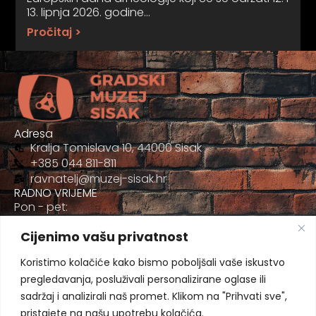
13. lipnja 2026. godine…
Pročitaj >
Adresa
Kralja Tomislava 10, 44000 Sisak
+385 044 811-811
ravnatelj@muzej-sisak.hr
RADNO VRIJEME
Pon - pet:
09:00 - 17:00
Cijenimo vašu privatnost
Sub
09:00-12:00
Koristimo kolačiće kako bismo poboljšali vaše iskustvo
pregledavanja, posluživali personalizirane oglase ili
sadržaj i analizirali naš promet. Klikom na "Prihvati sve",
pristajete na našu upotrebu kolačića.