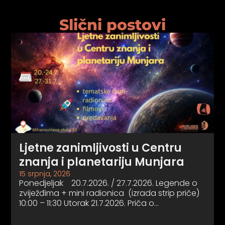
psiju
Slični postovi
m
psiju
Ljetne zanimljivosti u Centru
znanja i planetariju Munjara
15 srpnja, 2026
Ponedjeljak 20.7.2026. / 27.7.2026. Legende o
zviježđima + mini radionica (izrada strip priče)
10:00 – 11:30 Utorak 21.7.2026. Priča o…