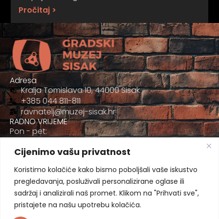
Pročitaj >
Adresa
Kralja Tomislava 10, 44000 Sisak
+385 044 811-811
ravnatelj@muzej-sisak.hr
RADNO VRIJEME
Pon - pet:
09:00 - 17:00
Cijenimo vašu privatnost
Sub
09:00-12:00
Koristimo kolačiće kako bismo poboljšali vaše iskustvo
pregledavanja, posluživali personalizirane oglase ili
sadržaj i analizirali naš promet. Klikom na "Prihvati sve",
pristajete na našu upotrebu kolačića.