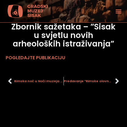
Zbornik sažetaka – ”Sisak
u svjetlu novih
arheoloških istraživanja”
POGLEDAJTE PUBLIKACIJU
Rimska noć u Noći muzeja 2015.
Predavanje ”Rimske olovne tesere iz Siska”
tećenjem vida