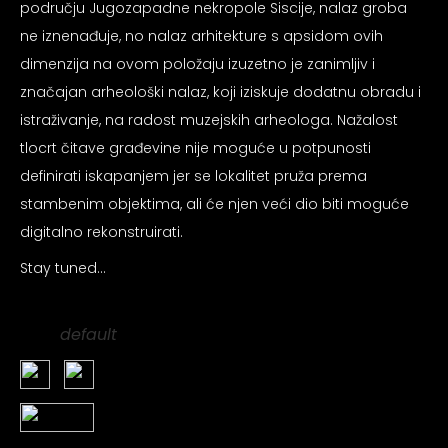
području Jugozapadne nekropole Siscije, nalaz groba
psiju
ne iznenađuje, no nalaz arhitekture s apsidom ovih
dimenzija na ovom položaju izuzetno je zanimljiv i
m
značajan arheološki nalaz, koji iziskuje dodatnu obradu i
istraživanje, na radost muzejskih arheologa. Nažalost
tlocrt čitave građevine nije moguće u potpunosti
definirati iskapanjem jer se lokalitet pruža prema
stambenim objektima, ali će njen veći dio biti moguće
psiju
digitalno rekonstruirati.
Stay tuned…
default