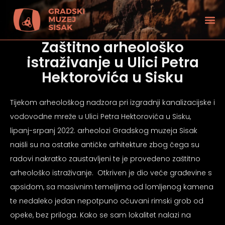
Zaštitno arheološko
istraživanje u Ulici Petra
Hektorovića u Sisku
Tijekom arheološkog nadzora pri izgradnji kanalizacijske i
vodovodne mreže u Ulici Petra Hektorovića u Sisku,
lipanj-srpanj 2022. arheolozi Gradskog muzeja Sisak
naišli su na ostatke antičke arhitekture zbog čega su
radovi nakratko zaustavljeni te je provedeno zaštitno
arheološko istraživanje. Otkriven je dio veće građevine s
apsidom, sa masivnim temeljima od lomljenog kamena
tećenjem vida
te nedaleko jedan nepotpuno očuvani rimski grob od
opeke, bez priloga. Kako se sam lokalitet nalazi na