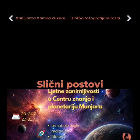
Dani jazza Damira Kukuruzovića 2022.
Izložba fotografija Miroslava Bobetka Bob-a ”Trenuci predaha”
Slični postovi