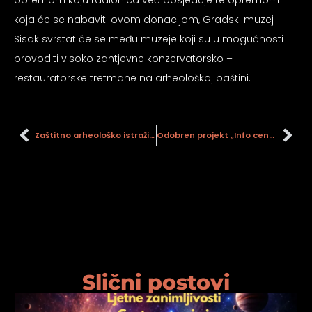
opremom koju radionica već posjeduje te opremom
koja će se nabaviti ovom donacijom, Gradski muzej
Sisak svrstat će se među muzeje koji su u mogućnosti
provoditi visoko zahtjevne konzervatorsko –
restauratorske tretmane na arheološkoj baštini.
Zaštitno arheološko istraživanje na lokalitetu Holandska kuća – dvorište
Odobren projekt „Info centar industrijske baštine – Holandska kuća“
Slični postovi