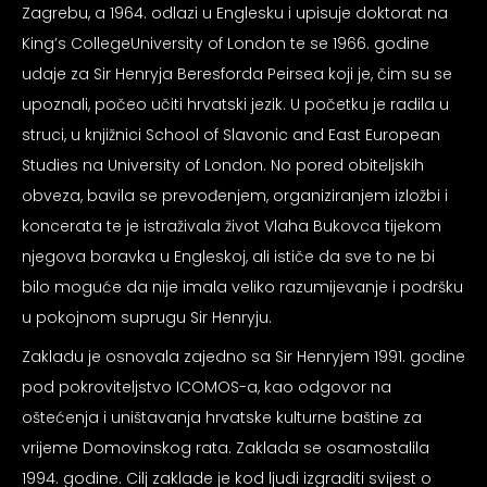
Zagrebu, a 1964. odlazi u Englesku i upisuje doktorat na
psiju
King’s CollegeUniversity of London te se 1966. godine
udaje za Sir Henryja Beresforda Peirsea koji je, čim su se
m
upoznali, počeo učiti hrvatski jezik. U početku je radila u
struci, u knjižnici School of Slavonic and East European
Studies na University of London. No pored obiteljskih
obveza, bavila se prevođenjem, organiziranjem izložbi i
koncerata te je istraživala život Vlaha Bukovca tijekom
psiju
njegova boravka u Engleskoj, ali ističe da sve to ne bi
bilo moguće da nije imala veliko razumijevanje i podršku
u pokojnom suprugu Sir Henryju.
Zakladu je osnovala zajedno sa Sir Henryjem 1991. godine
pod pokroviteljstvo ICOMOS-a, kao odgovor na
oštećenja i uništavanja hrvatske kulturne baštine za
vrijeme Domovinskog rata. Zaklada se osamostalila
1994. godine. Cilj zaklade je kod ljudi izgraditi svijest o