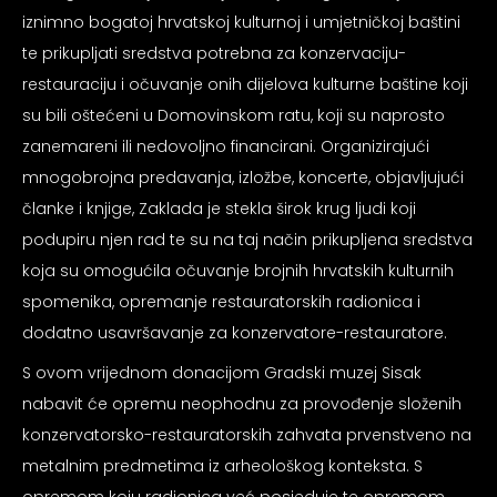
iznimno bogatoj hrvatskoj kulturnoj i umjetničkoj baštini
te prikupljati sredstva potrebna za konzervaciju-
restauraciju i očuvanje onih dijelova kulturne baštine koji
su bili oštećeni u Domovinskom ratu, koji su naprosto
zanemareni ili nedovoljno financirani. Organizirajući
mnogobrojna predavanja, izložbe, koncerte, objavljujući
članke i knjige, Zaklada je stekla širok krug ljudi koji
podupiru njen rad te su na taj način prikupljena sredstva
koja su omogućila očuvanje brojnih hrvatskih kulturnih
spomenika, opremanje restauratorskih radionica i
dodatno usavršavanje za konzervatore-restauratore.
S ovom vrijednom donacijom Gradski muzej Sisak
nabavit će opremu neophodnu za provođenje složenih
konzervatorsko-restauratorskih zahvata prvenstveno na
metalnim predmetima iz arheološkog konteksta. S