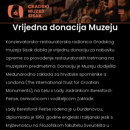
Vrijedna donacija Muzeju
Konzervatorsko-restauratorska radionica Gradskog
muzeja Sisak dobila je vrijednu donaciju za nabavku
opreme za provođenje restauratorskih tretmana na
muzejskim predmetima. Donaciju je Muzeju dodijelila
Međunarodna zaklada za hrvatske spomenike iz
Londona (The International Trust for Croatian
Monuments), na čelu s Lady Jadrankom Beresford-
Peirse, osnivačicom i voditeljicom Zaklade.
Lady Beresford-Peirse rođena je u Đurđenovcu,
tećenjem vida
diplomirala je 1963. godine engleski i talijanski jezik s
književnošću na Filozofskom fakultetu Sveučilišta u