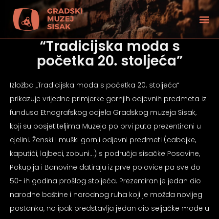
“Tradicijska moda s
početka 20. stoljeća”
Izložba „Tradicijska moda s početka 20. stoljeća“
prikazuje vrijedne primjerke gornjih odjevnih predmeta iz
fundusa Etnografskog odjela Gradskog muzeja Sisak,
koji su posjetiteljima Muzeja po prvi puta prezentirani u
cjelini. Ženski i muški gornji odjevni predmeti (cabajke,
kaputići, lajbeci, zobuni…) s područja sisačke Posavine,
Pokuplja i Banovine datiraju iz prve polovice pa sve do
50- ih godina prošlog stoljeća. Prezentiran je jedan dio
tećenjem vida
narodne baštine i narodnog ruha koji je možda novijeg
postanka, no ipak predstavlja jedan dio seljačke mode u