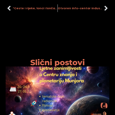
“Ceste i rijeke, lonci i lončari u Panoniji: interakcija, analogije i različitosti”
Otvoren Info-centar industrijske baštine – Holandska kuća
Slični postovi