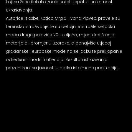
koji su žene itekako znale unijeti ljepotu i unikatnost
psiju
ukrašavanja.
Autorice izložbe, Katica Mrgić i Ivana Plavec, provele su
m
terensko istraživanje te su detaljnije istražile seljačku
modu druge polovice 20. stoljeća, mijenu korištenja
materijala i promjenu uzoraka, a ponajviše utjecaj
građanske i europske mode na seljačku te preklapanje
određenih modnih utjecaja. Rezultati istraživanja
prezentirani su javnosti u obliku istoimene publikacije.
psiju