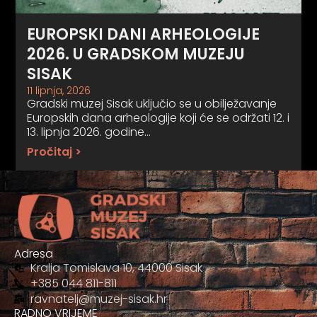
EUROPSKI DANI ARHEOLOGIJE
2026. U GRADSKOM MUZEJU
SISAK
11 lipnja, 2026
Gradski muzej Sisak uključio se u obilježavanje
Europskih dana arheologije koji će se održati 12. i
13. lipnja 2026. godine…
Pročitaj >
Adresa
Kralja Tomislava 10, 44000 Sisak
+385 044 811-811
ravnatelj@muzej-sisak.hr
RADNO VRIJEME