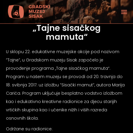
„Tajne sisačkog
mamuta“
U sklopu 22. edukativne muzejske akcije pod nazivom
”Tajne”, u Gradskom muzeju Sisak započelo je
provođenje programa „Tajne sisačkog mamuta“.
Program u našem muzeju se provodi od 20. travnja do
18. svibnja 2017. uz izložbu ”Sisački mamut”, autora Marija
Carića. Program uključuje besplatno vodstvo izložbom
kao i edukativno kreativne radionice za djecu starijih
vrtićkih skupina kao i učenike nižih i viših razreda
tećenjem vida
osnovnih škola.
Održane su radionice: