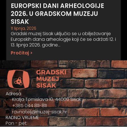
EUROPSKI DANI ARHEOLOGIJE
2026. U GRADSKOM MUZEJU
SISAK
11 lipnja, 2026
Gradski muzej Sisak uključio se u obilježavanje
Europskih dana arheologije koji će se održati 12. i
13. lipnja 2026. godine…
Pročitaj >
Adresa
Kralja Tomislava 10, 44000 Sisak
+385 044 811-811
ravnatelj@muzej-sisak.hr
RADNO VRIJEME
Pon - pet: