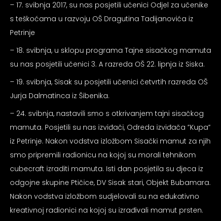
– 17. svibnja 2017, su nas posjetili učenici Odjel za učenike
s teškoćama u razvoju OŠ Dragutina Tadijanovića iz
Petrinje
– 18. svibnja, u sklopu programa Tajne sisačkog mamuta
su nas posjetili učenici 3. A razreda OŠ 22. lipnja iz Siska.
– 19. svibnja, Sisak su posjetili učenici četvrtih razreda OŠ
Jurja Dalmatinca iz Šibenika.
– 24. svibnja, nastavili smo s otkrivanjem tajni sisačkog
mamuta. Posjetili su nas izviđači, Odreda izviđača ”Kupa”
iz Petrinje. Nakon vodstva izložbom Sisački mamut za njih
smo pripremili radionicu na kojoj su morali tehnikom
cubecraft izraditi mamuta. Isti dan posjetila su djeca iz
odgojne skupine Ptičice, DV Sisak stari, Objekt Bubamara.
Nakon vodstva izložbom sudjelovali su na edukativno
kreativnoj radionici na kojoj su izrađivali mamut prsten.