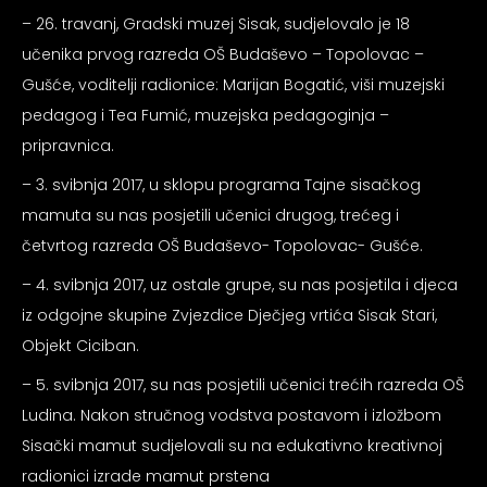
psiju
– 26. travanj, Gradski muzej Sisak, sudjelovalo je 18
učenika prvog razreda OŠ Budaševo – Topolovac –
Gušće, voditelji radionice: Marijan Bogatić, viši muzejski
m
pedagog i Tea Fumić, muzejska pedagoginja –
pripravnica.
– 3. svibnja 2017, u sklopu programa Tajne sisačkog
mamuta su nas posjetili učenici drugog, trećeg i
četvrtog razreda OŠ Budaševo- Topolovac- Gušće.
psiju
– 4. svibnja 2017, uz ostale grupe, su nas posjetila i djeca
iz odgojne skupine Zvjezdice Dječjeg vrtića Sisak Stari,
Objekt Ciciban.
– 5. svibnja 2017, su nas posjetili učenici trećih razreda OŠ
Ludina. Nakon stručnog vodstva postavom i izložbom
Sisački mamut sudjelovali su na edukativno kreativnoj
radionici izrade mamut prstena