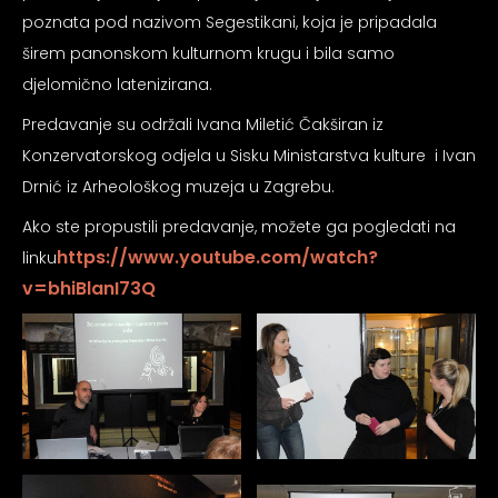
poznata pod nazivom Segestikani, koja je pripadala
širem panonskom kulturnom krugu i bila samo
djelomično latenizirana.
Predavanje su održali Ivana Miletić Čakširan iz
Konzervatorskog odjela u Sisku Ministarstva kulture i Ivan
Drnić iz Arheološkog muzeja u Zagrebu.
Ako ste propustili predavanje, možete ga pogledati na
https://www.youtube.com/watch?
linku
v=bhiBlanI73Q