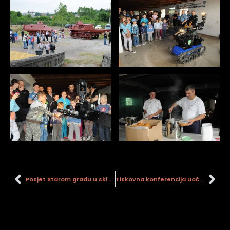
Posjet Starom gradu u sklopu druženja osoba s tjelesnim invaliditetom
Tiskovna konferencija uoči Bojeva za Sisak A.D. 1593