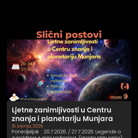
Slični postovi
Ljetne zanimljivosti u Centru
znanja i planetariju Munjara
15 srpnja, 2026
Ponedjeljak 20.7.2026. / 27.7.2026. Legende o
zviježđima + mini radionica (izrada strip priče)