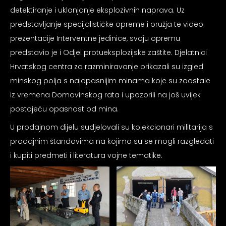
psiju
detektiranje i uklanjanje eksplozivnih naprava. Uz
predstavljanje specijalističke opreme i oružja te video
prezentacije Interventne jedinice, svoju opremu
m
predstavio je i Odjel protueksplozijske zaštite. Djelatnici
Hrvatskog centra za razminiravanje prikazali su izgled
minskog polja s najopasnijim minama koje su zaostale
iz vremena Domovinskog rata i upozorili na još uvijek
postojeću opasnost od mina.
psiju
U prodajnom dijelu sudjelovali su kolekcionari militarija s
prodajnim štandovima na kojima su se mogli razgledati
i kupiti predmeti i literatura vojne tematike.