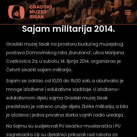
Sajam militarija 2014.
Gradski muzej Sisak na prostoru budućeg muzejskog
postava Domovinskog rata „Barutana“, ulica Marijana
Cvetkovića 2a, u subotu, 14. lipnja 2014. organizirao je
Četvrti sisački sajam militarija.
Sajam se održao od 10,00 do 15,00 sati, a obuhvatio je
mnoge izložbene i edukativne sadržaje. U izložbeno-
edukativnom dijelu sajma Gradski muzej Sisak
predstavio je vatreno oružje dijela Zbirke militarija, a bila
je izložena i jedna privatna zbirka vojnih radio uređaja.
tećenjem vida
Na Sajmu su sudjelovali PU sisačko-moslavačka i PU
zagrebačka čiji su djelatnici prikazali rad robota za