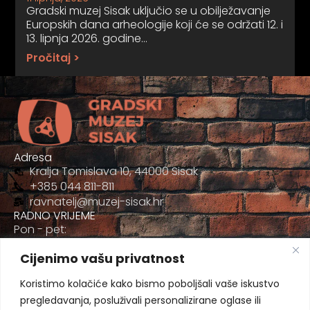
Gradski muzej Sisak uključio se u obilježavanje
Europskih dana arheologije koji će se održati 12. i
13. lipnja 2026. godine…
Pročitaj >
Adresa
Kralja Tomislava 10, 44000 Sisak
+385 044 811-811
ravnatelj@muzej-sisak.hr
RADNO VRIJEME
Pon - pet:
09:00 - 17:00
Cijenimo vašu privatnost
Sub
09:00-12:00
Koristimo kolačiće kako bismo poboljšali vaše iskustvo
pregledavanja, posluživali personalizirane oglase ili