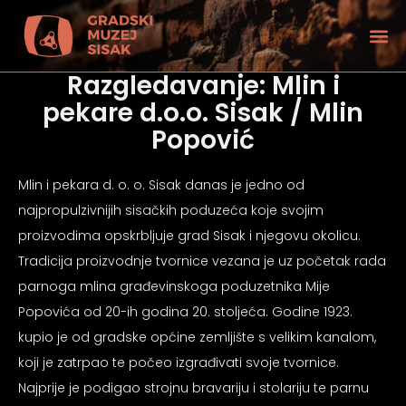
Razgledavanje: Mlin i
pekare d.o.o. Sisak / Mlin
Popović
Mlin i pekara d. o. o. Sisak danas je jedno od
najpropulzivnijih sisačkih poduzeća koje svojim
proizvodima opskrbljuje grad Sisak i njegovu okolicu.
Tradicija proizvodnje tvornice vezana je uz početak rada
parnoga mlina građevinskoga poduzetnika Mije
Popovića od 20-ih godina 20. stoljeća. Godine 1923.
kupio je od gradske općine zemljište s velikim kanalom,
tećenjem vida
koji je zatrpao te počeo izgrađivati svoje tvornice.
Najprije je podigao strojnu bravariju i stolariju te parnu