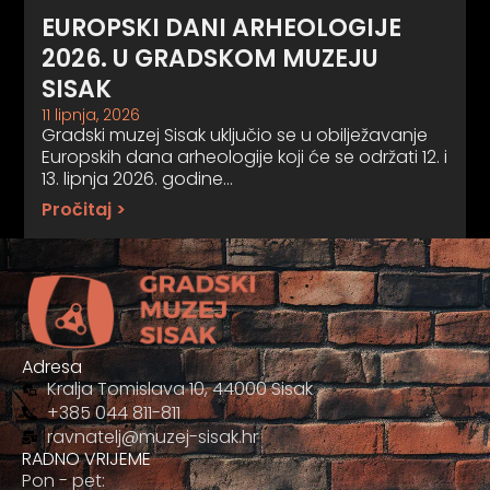
EUROPSKI DANI ARHEOLOGIJE
2026. U GRADSKOM MUZEJU
SISAK
11 lipnja, 2026
Gradski muzej Sisak uključio se u obilježavanje
Europskih dana arheologije koji će se održati 12. i
13. lipnja 2026. godine…
Pročitaj >
Adresa
Kralja Tomislava 10, 44000 Sisak
+385 044 811-811
ravnatelj@muzej-sisak.hr
RADNO VRIJEME
Pon - pet: