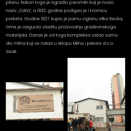
pilanu. Nakon toga je izgradio paromlin koji je nosio
psiju
naziv „Odra“, a 1932. godine podigao je i tvornicu
parketa. Godine 1927. kupio je parnu ciglanu Vilka Becka,
m
čime je osigurao vlastitu proizvodnju građevinskoga
materijala. Danas je od toga kompleksa ostao samo
dio mlina koji se nalazi u sklopu Mlina i pekare d.o.o.
Sisak.
psiju