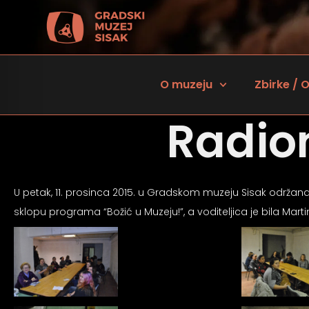
O muzeju
Zbirke / O
Radio
U petak, 11. prosinca 2015. u Gradskom muzeju Sisak održana 
sklopu programa “Božić u Muzeju!”, a voditeljica je bila Mart
 za osobe sa oštećenjem vida