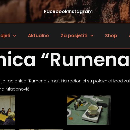
Facebook
Instagram
djeli
Aktualno
Za posjetiti
Shop
nica “Rumena
je radionica “Rumena zima”. Na radionici su polaznici izrađiva
ina Mladenović.