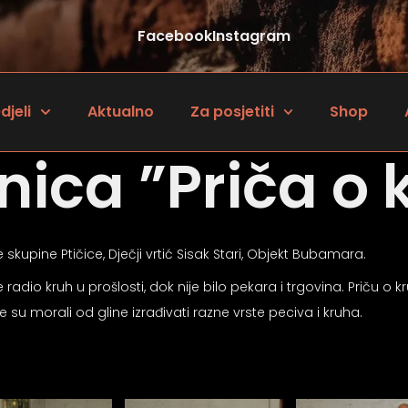
Facebook
Instagram
djeli
Aktualno
Za posjetiti
Shop
nica ”Priča o 
e skupine Ptičice, Dječji vrtić Sisak Stari, Objekt Bubamara.
adio kruh u prošlosti, dok nije bilo pekara i trgovina. Priču o k
su morali od gline izrađivati razne vrste peciva i kruha.