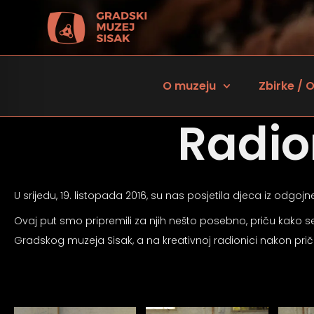
O muzeju
Zbirke / O
Radio
U srijedu, 19. listopada 2016, su nas posjetila djeca iz odgojn
Ovaj put smo pripremili za njih nešto posebno, priču kako se r
Gradskog muzeja Sisak, a na kreativnoj radionici nakon priče 
 za osobe sa oštećenjem vida