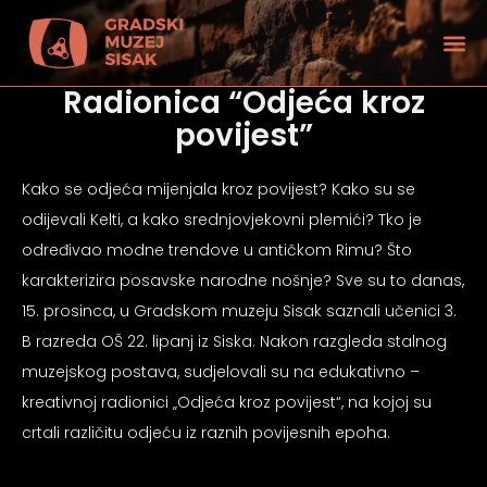
Radionica “Odjeća kroz
povijest”
Kako se odjeća mijenjala kroz povijest? Kako su se
odijevali Kelti, a kako srednjovjekovni plemići? Tko je
određivao modne trendove u antičkom Rimu? Što
karakterizira posavske narodne nošnje? Sve su to danas,
15. prosinca, u Gradskom muzeju Sisak saznali učenici 3.
B razreda OŠ 22. lipanj iz Siska. Nakon razgleda stalnog
muzejskog postava, sudjelovali su na edukativno –
kreativnoj radionici „Odjeća kroz povijest“, na kojoj su
tećenjem vida
crtali različitu odjeću iz raznih povijesnih epoha.