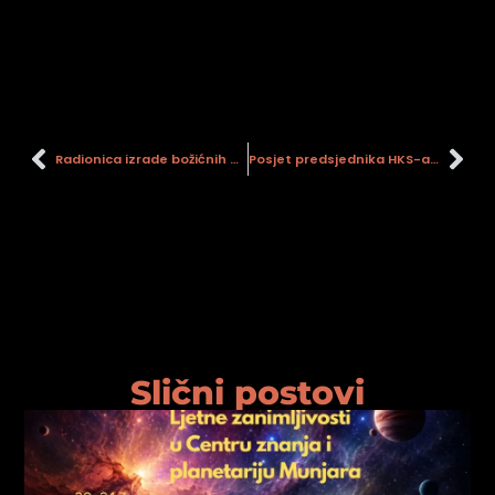
psiju
m
Radionica izrade božićnih ukrasa
Posjet predsjednika HKS-a, Stojka Vrankovića, Gradskom muzeju Sisak
psiju
Slični postovi