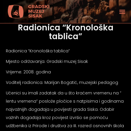
Radionica “Kronološka
tablica”
Radionica “Kronološka tablica”
Mjesto održavanja: Gradski muzej Sisak
Vrijeme: 2008. godina
Voditelj radionica: Marijan Bogatić, muzejski pedagog
Učenici su imali zadatak da u što kraćem vremenu na ”
lentu vremena” poslože pločice s natpisima i godinama
najvažnijih događaja u povijesti grada Siska. Odabir
tećenjem vida
važnih događaja kroz povijest izvršio se pomoću
udžbenika iz Prirode i društva za III. razred osnovnih škola