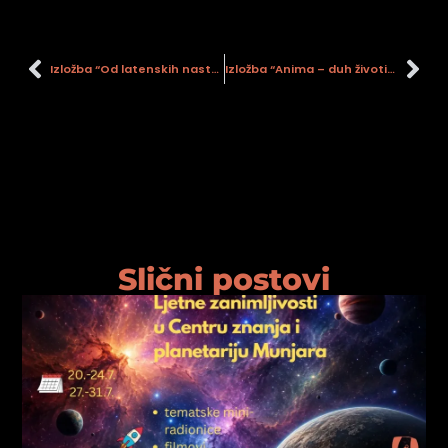
Izložba “Od latenskih nastambi do suvremenog Arhiva”
Izložba “Anima – duh životinje”
Slični postovi