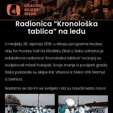
Radionica “Kronološka
tablica” na ledu
U nedjelju 25. siječnja 2015. u sklopu programa Hockey
day for hockey hall na Klizalištu Zibel u Sisku održana je
edukativna radionica ”Kronološka tablica” na kojoj su
sudjelovali mladi hokejaši. Svoje znanje iz povijesti grada
Siska pokazale su ekipe KHL Vitezovi iz Siska i KHL Mamut
iz Delnica.
Nadamo se da im se svidjelo i da su naučili nešto novo!
tećenjem vida