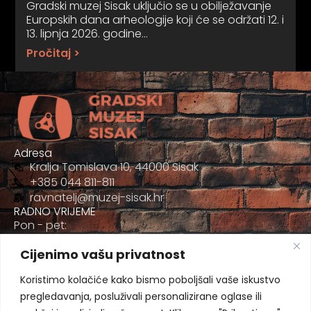
Gradski muzej Sisak uključio se u obilježavanje
Europskih dana arheologije koji će se održati 12. i
13. lipnja 2026. godine…
Pročitaj >
Adresa
Kralja Tomislava 10, 44000 Sisak
+385 044 811-811
ravnatelj@muzej-sisak.hr
RADNO VRIJEME
Pon - pet:
09:00 - 17:00
Cijenimo vašu privatnost
Sub
09:00-12:00
Koristimo kolačiće kako bismo poboljšali vaše iskustvo
pregledavanja, posluživali personalizirane oglase ili