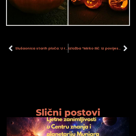
Slušaonica starih ploča: U ratu i miru: rane snimke vojnih glazbi na prostoru Hrvatske
Izložba “Mirko Ilić: Iz povijesti ljudske gluposti – Dizajnerska povijest svijeta”
Slični postovi