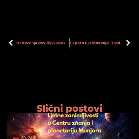
psiju
m
Predavanje Nevidljivi Sisak
Ljepota ukrašavanja: izrada prirodnog šampona
psiju
Slični postovi