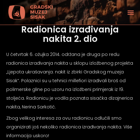
Radionica izrađivanja
nakita 2. dio
U četvrtak 6. ožujka 2014. održana je druga po redu
radionica izrađivanja nakita u sklopu izložbenog projekta
„Ljepota ukrašavanja: nakit iz zbirki Gradskog muzeja
Sisak“. Polaznici su u tehnici millefiori izrađivali broš od
polimerske gline po uzoru na izložbeni primjerak iz 19.
stoljeća. Radionicu je vodila poznata sisačka dizajnerica
nakita, Nerina Sarkotić.
Zbog velikog interesa za ovu radionicu odlučili smo
tećenjem vida
organizirati još nekoliko radionica izrađivanja nakita. Više
informacija uskoro!