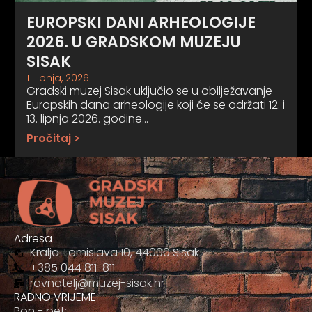
EUROPSKI DANI ARHEOLOGIJE
2026. U GRADSKOM MUZEJU
SISAK
11 lipnja, 2026
Gradski muzej Sisak uključio se u obilježavanje
Europskih dana arheologije koji će se održati 12. i
13. lipnja 2026. godine…
Pročitaj >
Adresa
Kralja Tomislava 10, 44000 Sisak
+385 044 811-811
ravnatelj@muzej-sisak.hr
RADNO VRIJEME
Pon - pet: