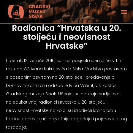
Radionica “Hrvatska u 20.
stoljeću i neovisnost
Hrvatske”
U petak, 12. veljače 2016, su nas posjetili učenici četvrtih
razreda OŠ Ivana Kukuljevića iz Siska. Vodstvo postavom
s posebnim osvrtom na 20. stoljeće i predavanje o
Domovinskom ratu održao je Ivica Valent, viši kustos
Gradskog muzeja Sisak. Učenici su na kraju sudjelovali
na edukativnoj radionici Hrvatska u 20. stoljeću i
neovisnost Hrvatske na kojoj su izrađivali kronološku
tećenjem vida
tablicu ponavljajući najvažnije događaje i pojmove iz tog
razdoblja.