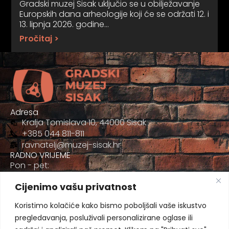
Gradski muzej Sisak uključio se u obilježavanje
Europskih dana arheologije koji će se održati 12. i
13. lipnja 2026. godine…
Pročitaj >
Adresa
Kralja Tomislava 10, 44000 Sisak
+385 044 811-811
ravnatelj@muzej-sisak.hr
RADNO VRIJEME
Pon - pet:
09:00 - 17:00
Cijenimo vašu privatnost
Sub
09:00-12:00
Koristimo kolačiće kako bismo poboljšali vaše iskustvo
pregledavanja, posluživali personalizirane oglase ili