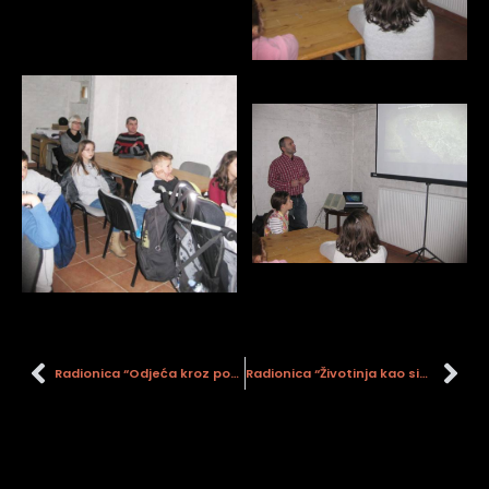
Radionica “Odjeća kroz povijest” (OŠ 22. lipnja)
Radionica “Životinja kao simbol”