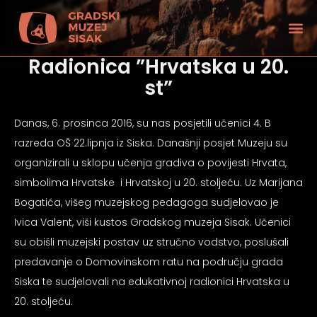
Radionica ”Hrvatska u 20.
st”
Danas, 6. prosinca 2016, su nas posjetili učenici 4. B
razreda OŠ 22.lipnja iz Siska. Današnji posjet Muzeju su
organizirali u sklopu učenja gradiva o povijesti Hrvata,
simbolima Hrvatske i Hrvatskoj u 20. stoljeću. Uz Marijana
Bogatića, višeg muzejskog pedagoga sudjelovao je
Ivica Valent, viši kustos Gradskog muzeja Sisak. Učenici
su obišli muzejski postav uz stručno vodstvo, poslušali
predavanje o Domovinskom ratu na području grada
tećenjem vida
Siska te sudjelovali na edukativnoj radionici Hrvatska u
20. stoljeću.