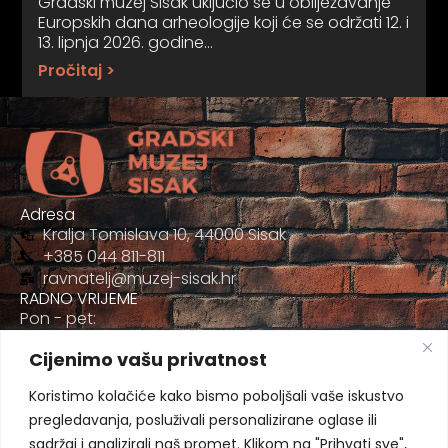
Gradski muzej Sisak uključio se u obilježavanje
Europskih dana arheologije koji će se održati 12. i
13. lipnja 2026. godine…
Pročitaj >
Adresa
Kralja Tomislava 10, 44000 Sisak
+385 044 811-811
ravnatelj@muzej-sisak.hr
RADNO VRIJEME
Pon - pet:
09:00 - 17:00
Cijenimo vašu privatnost
Sub
09:00-12:00
Koristimo kolačiće kako bismo poboljšali vaše iskustvo
pregledavanja, posluživali personalizirane oglase ili
sadržaj i analizirali naš promet. Klikom na "Prihvati sve",