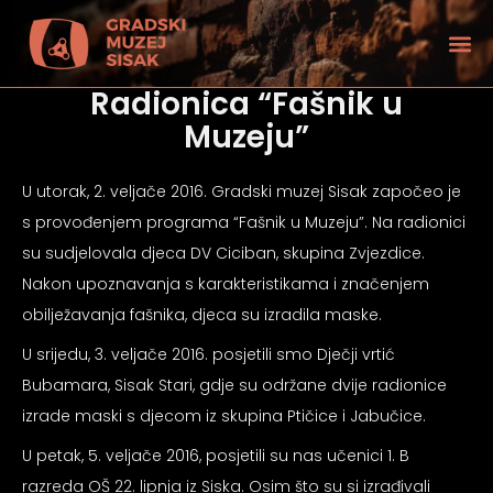
Radionica “Fašnik u
Muzeju”
U utorak, 2. veljače 2016. Gradski muzej Sisak započeo je
s provođenjem programa “Fašnik u Muzeju”. Na radionici
su sudjelovala djeca DV Ciciban, skupina Zvjezdice.
Nakon upoznavanja s karakteristikama i značenjem
obilježavanja fašnika, djeca su izradila maske.
U srijedu, 3. veljače 2016. posjetili smo Dječji vrtić
Bubamara, Sisak Stari, gdje su održane dvije radionice
izrade maski s djecom iz skupina Ptičice i Jabučice.
tećenjem vida
U petak, 5. veljače 2016, posjetili su nas učenici 1. B
razreda OŠ 22. lipnja iz Siska. Osim što su si izrađivali