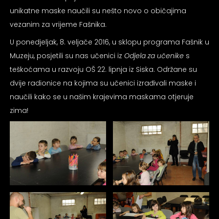
psiju
unikatne maske naučili su nešto novo o običajima
vezanim za vrijeme Fašnika.
m
U ponedjeljak, 8. veljače 2016, u sklopu programa Fašnik u
Muzeju, posjetili su nas učenici iz
Odjela za učenike
s
teškoćama u razvoju OŠ 22. lipnja iz Siska. Održane su
dvije radionice na kojima su učenici izrađivali maske i
naučili kako se u našim krajevima maskama otjeruje
zima!
psiju