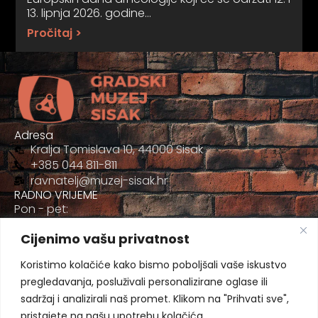
13. lipnja 2026. godine…
Pročitaj >
Adresa
Kralja Tomislava 10, 44000 Sisak
+385 044 811-811
ravnatelj@muzej-sisak.hr
RADNO VRIJEME
Pon - pet:
09:00 - 17:00
Cijenimo vašu privatnost
Sub
09:00-12:00
Koristimo kolačiće kako bismo poboljšali vaše iskustvo
pregledavanja, posluživali personalizirane oglase ili
sadržaj i analizirali naš promet. Klikom na "Prihvati sve",
pristajete na našu upotrebu kolačića.