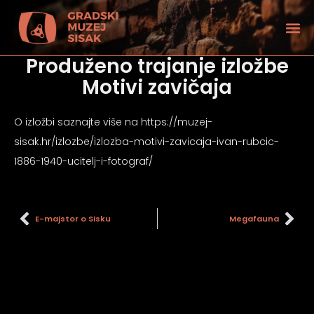
Produženo trajanje izložbe
Motivi zavičaja
O izložbi saznajte više na https://muzej-
sisak.hr/izlozbe/izlozba-motivi-zavicaja-ivan-rubcic-
1886-1940-ucitelj-i-fotograf/
E-majstor o Sisku
Megafauna
tećenjem vida