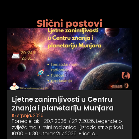
psiju
Slični postovi
m
psiju
Ljetne zanimljivosti u Centru
znanja i planetariju Munjara
15 srpnja, 2026
Ponedjeljak 20.7.2026. / 27.7.2026. Legende o
zviježđima + mini radionica (izrada strip priče)
10:00 – 11:30 Utorak 21.7.2026. Priča o…