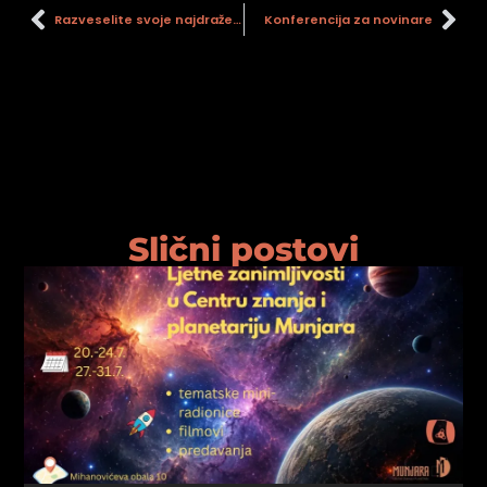
psiju
Razveselite svoje najdraže originalnim poklonom
Konferencija za novinare
m
Slični postovi
psiju