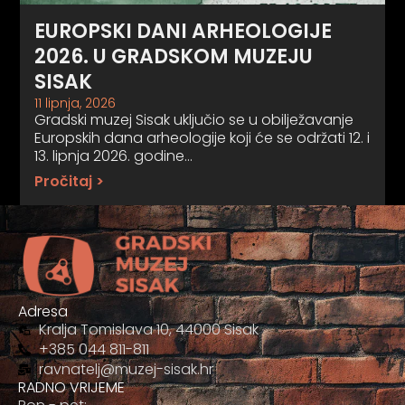
EUROPSKI DANI ARHEOLOGIJE
2026. U GRADSKOM MUZEJU
SISAK
11 lipnja, 2026
Gradski muzej Sisak uključio se u obilježavanje
Europskih dana arheologije koji će se održati 12. i
13. lipnja 2026. godine…
Pročitaj >
Adresa
Kralja Tomislava 10, 44000 Sisak
+385 044 811-811
ravnatelj@muzej-sisak.hr
RADNO VRIJEME