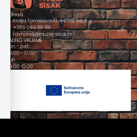
Adresa
Kralja Tomislava 10, 44000 Sisak
+385 044 811-811
ravnatelj@muzej-sisak.hr
RADNO VRIJEME
Pon - pet:
09:00 - 17:00
Sub
09:00-12:00