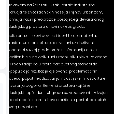
Siguran profil za epilepsiju
naglaskom na Željezaru Sisak i ostala industrijska
područja, te život radničkih naselja i njihov urbanizam,
promišlja način preobrazbe postojećeg, devastiranog
ADHD prijateljski režim
industrijskog prostora u novi nukleus grada.
Analizirani su slojevi povijesti, identiteta, ambijenta,
Režim za slijepe
infrastrukture i arhitekture, koji vezani uz društveni i
ekonomski razvoj grada pružaju informaciju o nizu
specifičnih cjelina oblikujući urbanu sliku Siska. Pojačana
Siguran režim za epilepsiju
deurbanizacija koju prate pad životnog standarda i
depopulacija rezultat je djelovanja problematičnih
procesa, poput neodržavanja industrijske infrastrukture i
zatvaranja pogona. Elementi prostora koji čine
industrijski i opći identitet grada su vrednovani i izdvojeni
kako bi redefinicijom njihova korištenja postali pokretač
novog urbaniteta.