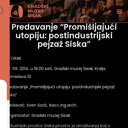
Predavanje “Promišljajući
utopiju: postindustrijski
pejzaž Siska”
UTORAK
23. 09. 2014. u 19.00 sati, Gradski muzej Sisak, Kralja
Tomislava 10
Predavanje „Promišljajući utopiju: postindustrijski pejzaž
Siska“
Predavač: Sven Sorić, bacc.ing.arch.
Režim za osobe sa oštećenjem vida
Organizator: Gradski muzej Sisak
Industrijski prostor Siska prostor je istraživanja koji s