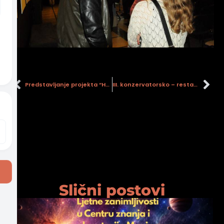
Predstavljanje projekta “Holandska kuća – info centar industrijske baštine”
III. konzervatorsko – restauratorska radionica u Parku skulptura
Slični postovi