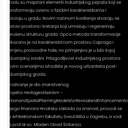
U radu su mapirani elementi industrijskog pejzaža koji se
transformiraju ovisno o fizičkim karakteristikama i
položaju u gradu. Novim načinom korištenja stvaraju se
sustavi prostora i kretanja koji umrežuju i regeneriraju
narušenu strukturu grada. Opća metoda transformacije
prikazana je na karakterističnom prostoru Capraga i
primjeru proizvodne hale, no primjenjiva je u bilo kojoj
industrijskoj sredini. Prilagodljivost industrijskog prostora
novim scenarijima ishodište je novog urbaniteta post-
industrijskog grada.
Istraživanje je dio znanstvenog
projekta
Heritage
Urbanism
–
Urban
and
Spatial
Planning
Models
for
Revival
and
Enhancement
o
kojega financira Hrvatska zaklada za znanost, provodi se
na Arhitektonskom fakultetu Sveučilišta u Zagrebu, a vodi
ga prof.dr.sc. Mladen Obad Šćitaroci.