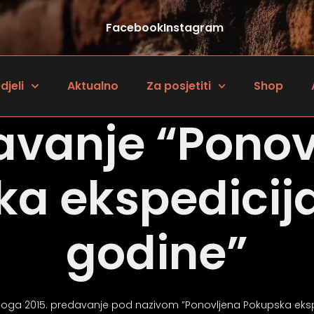
Facebook
Instagram
djeli
Aktualno
Za posjetiti
Shop
avanje “Ponov
a ekspedicija 
godine”
denoga 2015. predavanje pod nazivom ”Ponovljena Pokupska ekspe