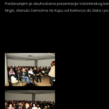
an profil za epilepsiju
Predavanjem je obuhvaćena prezentacija Volonterskog ka
Mrgić, otisnulo čamcima niz Kupu od Karlovca do Siska i po
prijateljski režim
 za slijepe
an režim za epilepsiju