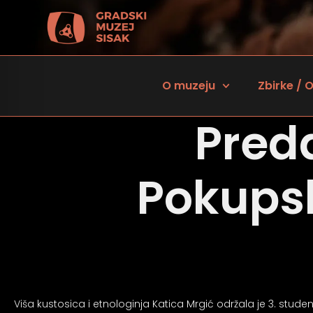
O muzeju
Zbirke / O
Pred
Pokupsk
 za osobe sa oštećenjem vida
Viša kustosica i etnologinja Katica Mrgić održala je 3. stu