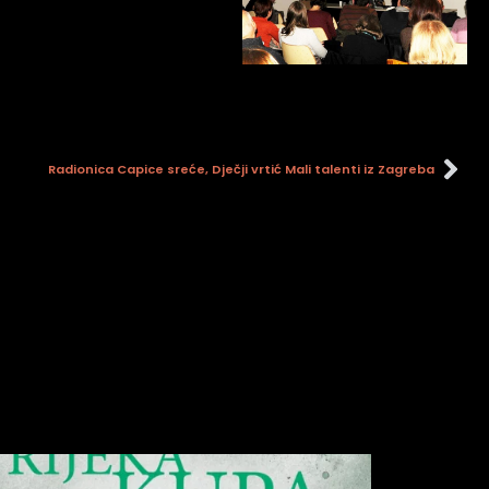
Radionica Capice sreće, Dječji vrtić Mali talenti iz Zagreba