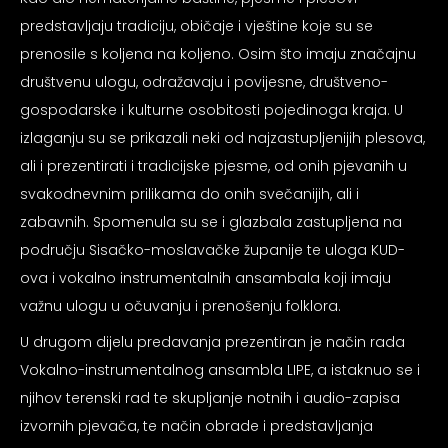
psiju
predstavljaju tradiciju, običaje i vještine koje su se
prenosile s koljena na koljeno. Osim što imaju značajnu
društvenu ulogu, odražavaju i povijesne, društveno-
m
gospodarske i kulturne osobitosti pojedinoga kraja. U
izlaganju su se prikazali neki od najzastupljenijih plesova,
ali i prezentirati i tradicijske pjesme, od onih pjevanih u
svakodnevnim prilikama do onih svečanijih, ali i
zabavnih. Spomenula su se i glazbala zastupljena na
psiju
području Sisačko-moslavačke županije te uloga KUD-
ova i vokalno instrumentalnih ansambala koji imaju
važnu ulogu u očuvanju i prenošenju folklora.
U drugom dijelu predavanja prezentiran je način rada
Vokalno-instrumentalnog ansambla LIPE, a istaknuo se i
njihov terenski rad te skupljanje notnih i audio-zapisa
izvornih pjevača, te način obrade i predstavljanja