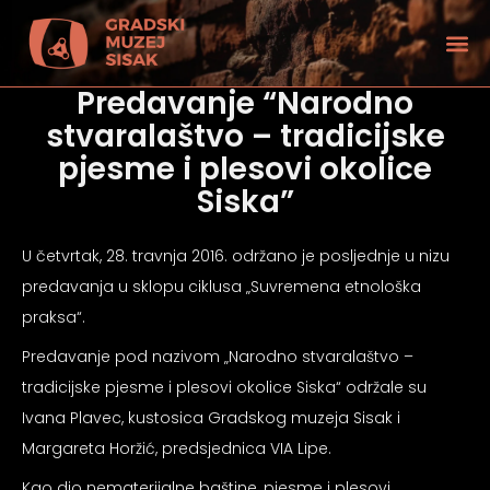
Predavanje “Narodno
stvaralaštvo – tradicijske
pjesme i plesovi okolice
Siska”
U četvrtak, 28. travnja 2016. održano je posljednje u nizu
predavanja u sklopu ciklusa „Suvremena etnološka
praksa“.
Predavanje pod nazivom „Narodno stvaralaštvo –
tradicijske pjesme i plesovi okolice Siska“ održale su
Ivana Plavec, kustosica Gradskog muzeja Sisak i
tećenjem vida
Margareta Horžić, predsjednica VIA Lipe.
Kao dio nematerijalne baštine, pjesme i plesovi