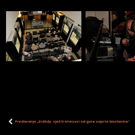
Predavanje „Erdödy: vječiti knezovi od gore zaprte Moslavine“