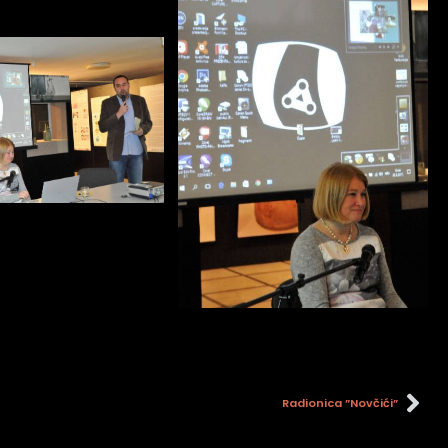
Radionica ”Novčići”