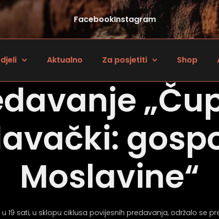
Facebook
Instagram
djeli
Aktualno
Za posjetiti
Shop
edavanje „Čup
avački: gosp
Moslavine“
 19 sati, u sklopu ciklusa povijesnih predavanja, održalo se pred