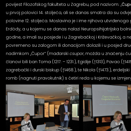
an profil za epilepsiju
povijest Filozofskog fakulteta u Zagrebu, pod nazivom: „
Čupo
u prvoj polovici 14. stoljeća, ali se danas smatra da su odv
polovine 12. stoljeća. Moslavina je i ime njihova utvrđeno
prijateljski režim
Erdödy, a u kojemu se danas nalazi Neuropsihijatrijska bolnic
godine, a imali su posjede i u Zagrebačkoj i Križevačkoj, a n
 za slijepe
povremeno su zalogom ili donacijom dolazili i u posjed drugi
nadimkom „Čupor“ (mađarski
csupor
, možda u značenju ćup
članovi bili ban Toma (1217. – 1231.), Egidije (†1313), Pavao
an režim za epilepsiju
zagrebački i đurski biskup (†1468.), te Nikola (†1473.), erdeljs
romb (nagnuti pravokutnik) s četiri reda u kojemu se izmjen