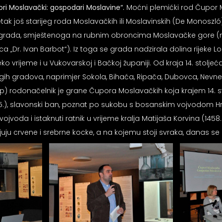
ri Moslavački: gospodari Moslavine“.
Moćni plemićki rod Čupor M
jetak još starijeg roda Moslavačkih ili Moslavinskih (De Monoszl
ga grada, smještenoga na rubnim obroncima Moslavačke gore (na 
a „Dr. Ivan Barbot“). Iz toga se grada nadzirala dolina rijeke L
eko vrijeme i u Vukovarskoj i Bačkoj županiji. Od kraja 14. stolj
h gradova, naprimjer Sokola, Bihaća, Ripača, Dubovca, Nevne, Ko
) rodonačelnik je grane Čupora Moslavačkih koja krajem 14. sto
 (†1415.), slavonski ban, poznat po sukobu s bosanskim vojvodom 
ki vojvoda i istaknuti ratnik u vrijeme kralja Matijaša Korvina (145
juju crvene i srebrne kocke, a na kojemu stoji svraka, danas se