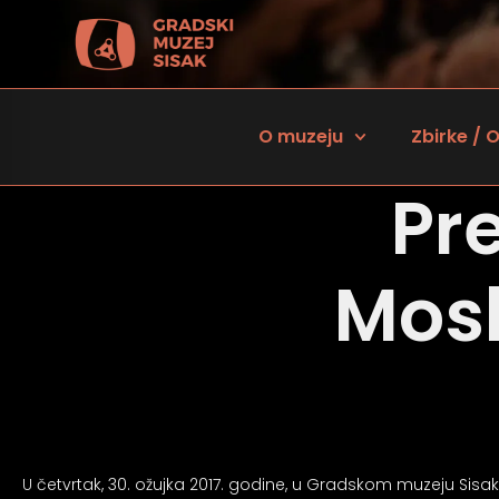
O muzeju
Zbirke / O
Pr
Mosl
 za osobe sa oštećenjem vida
U četvrtak, 30. ožujka 2017. godine, u Gradskom muzeju Sisak u