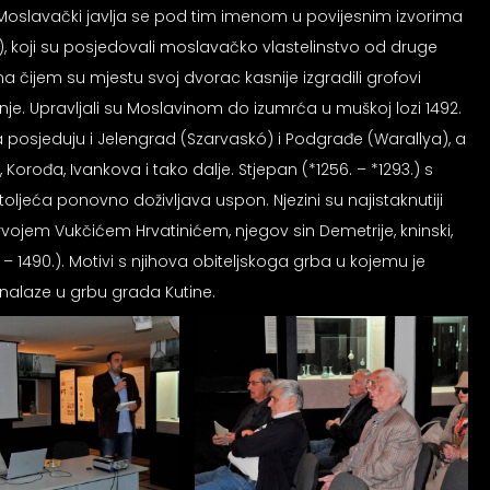
oslavački javlja se pod tim imenom u povijesnim izvorima
ó), koji su posjedovali moslavačko vlastelinstvo od druge
čijem su mjestu svoj dvorac kasnije izgradili grofovi
onje. Upravljali su Moslavinom do izumrća u muškoj lozi 1492.
eća posjeduju i Jelengrad (Szarvaskó) i Podgrađe (Warallya), a
rođa, Ivankova i tako dalje. Stjepan (*1256. – *1293.) s
ljeća ponovno doživljava uspon. Njezini su najistaknutiji
Hrvojem Vukčićem Hrvatinićem, njegov sin Demetrije, kninski,
8. – 1490.). Motivi s njihova obiteljskoga grba u kojemu je
 nalaze u grbu grada Kutine.