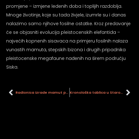
psiju
promjene – izmjene ledenih doba i toplijih razdoblja.
Mnoge životinje, koje su tada živjele, izumrle su i danas
nalazimo samo njihove fosilne ostatke. Kroz predavanje
m
će se objasniti evolucija pleistocenskih elefantida –
najvećih kopnenih sisavaca na primjeru fosilnih nalaza
vunastih mamuta, stepskih bizona i drugih pripadnika
pleistocenske megafaune nađenih na širem području
Siska.
psiju
Radionica izrade mamut prstena
Kronološka tablica u Starom gradu