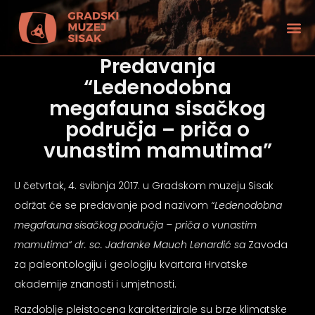
Predavanja
“Ledenodobna
megafauna sisačkog
područja – priča o
vunastim mamutima”
U četvrtak, 4. svibnja 2017. u Gradskom muzeju Sisak
održat će se predavanje pod nazivom
“Ledenodobna
megafauna sisačkog područja – priča o vunastim
mamutima“
dr. sc. Jadranke Mauch Lenardić sa
Zavoda
za paleontologiju i geologiju kvartara Hrvatske
tećenjem vida
akademije znanosti i umjetnosti.
Razdoblje pleistocena karakterizirale su brze klimatske