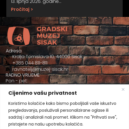
13. lipnja 2026. godine…
Pročitaj >
Adresa
Kralja Tomislava 10, 44000 Sisak
+385 044 811-811
ravnatelj@muzej-sisak.hr
RADNO VRIJEME
Pon - pet:
09:00 - 17:00
Cijenimo vašu privatnost
Sub
09:00-12:00
Koristimo kolačiće kako bismo poboljšali vaše iskustvo
pregledavanja, posluživali personalizirane oglase ili
sadržaj i analizirali naš promet. Klikom na "Prihvati sve",
pristajete na našu upotrebu kolačića.