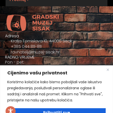
Adresa
Kralja Tomislava 10, 44000 Sisak
+385 044 811-811
ravnatelj@muzej-sisak.hr
RADNO VRIJEME
Pon - pet:
09:00 - 17:00
Cijenimo vašu privatnost
Sub
09:00-12:00
Koristimo kolačiće kako bismo poboljšali vaše iskustvo
pregledavanja, posluživali personalizirane oglase ili
sadržaj i analizirali naš promet. Klikom na "Prihvati sve",
pristajete na našu upotrebu kolačića.
Prihvatiti sve